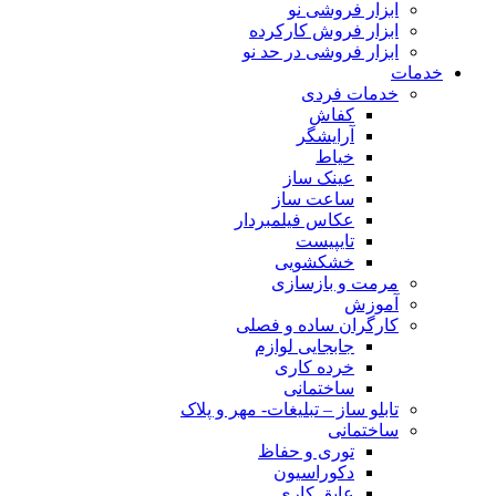
ابزار فروشی نو
ابزار فروش کارکرده
ابزار فروشی در حد نو
خدمات
خدمات فردی
کفاش
آرایشگر
خیاط
عینک ساز
ساعت ساز
عکاس فیلمبردار
تایپیست
خشکشویی
مرمت و بازسازی
آموزش
کارگران ساده و فصلی
جابجایی لوازم
خرده کاری
ساختمانی
تابلو ساز – تبلیغات- مهر و پلاک
ساختمانی
توری و حفاظ
دکوراسیون
عایق کاری