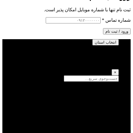
ثبت نام تنها با شماره موبایل امکان پذیر است.
شماره تماس
*
ورود / ثبت نام
انتخاب استان
انتخاب استان
(انتخاب همه)
×
سمنان
یزد
سیستان و بلوچستان
تهران
فارس
اصفهان
قزوین
آذربایجان شرقی
قم