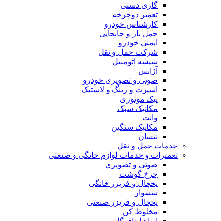
گاری دستی
تعمیر دوچرخه
کارشناس خودرو
حمل بار و جابجایی
ایمنی خودرو
شرکت حمل و نقل
شیشه اتومبیل
آژانس
صوتی و تصویری خودرو
اسپرت و رینگ و لاستیک
پیک موتوری
مکانیک سبک
وانت
مکانیک سنگین
نیسان
خدمات حمل و نقل
تعمیرات و خدمات لوازم خانگی و صنعتی
صوتی و تصویری
چرخ گوشت
یخچال و فریزر خانگی
سشوار
یخچال و فریزر صنعتی
مخلوط کن
انواع اجاق گاز