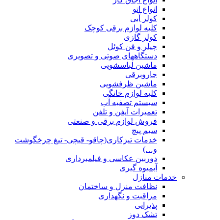
انواع اتو
کولر آبی
کلیه لوازم برقی کوچک
کولر گازی
چیلر و فن کوئل
دستگاههای صوتی و تصویری
ماشین لباسشویی
جاروبرقی
ماشین ظرفشویی
کلیه لوازم خانگی
سیستم تصفیه آب
تعمیرات آیفن و تلفن
فروش لوازم برقی و صنعتی
سیم پیچ
خدمات تیزکاری(چاقو- قیچی- تیغ چرخگوشت
و…)
دوربین عکاسی و فیلمبرداری
آبمیوه گیری
خدمات منازل
نظافت منزل و ساختمان
مراقبت و نگهداری
پذیرایی
تشک دوز