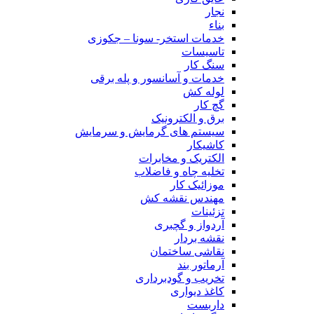
نجار
بناء
خدمات استخر- سونا – جکوزی
تاسیسات
سنگ کار
خدمات و آسانسور و پله برقی
لوله کش
گچ کار
برق و الکترونیک
سیستم های گرمایش و سرمایش
کاشیکار
الکتریک و مخابرات
تخلیه چاه و فاضلاب
موزائیک کار
مهندس نقشه کش
تزئینات
آردواز و گچبری
نقشه بردار
نقاشی ساختمان
آرماتور بند
تخریب و گودبرداری
کاغذ دیواری
داربست