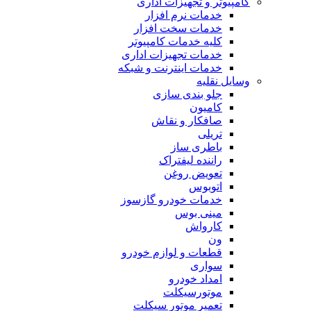
کامپیوتر و تجهیزات اداری
خدمات نرم افزار
خدمات سخت افزار
کلیه خدمات کامپیوتر
خدمات تجهیزات اداری
خدمات اینترنت و شبکه
وسایل نقلیه
جلو بندی سازی
کامیون
صافکار و نقاش
تریلی
باطری ساز
راننده لیفتراک
تعویض روغن
اتوبوس
خدمات خودرو گازسوز
مینی بوس
کارواش
ون
قطعات و لوازم خودرو
سواری
امداد خودرو
موتورسیکلت
تعمیر موتور سیکلت