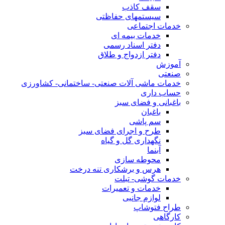
سقف کاذب
سیستمهای حفاظتی
خدمات اجتماعی
خدمات بیمه ای
دفتر اسناد رسمی
دفتر ازدواج و طلاق
آموزش
صنعتی
خدمات ماشی آلات صنعتی- ساختمانی- کشاورزی
حساب داری
باغبانی و فضای سبز
باغبان
سم پاشی
طرح و اجرای فضای سبز
نگهداری گل و گیاه
آبنما
محوطه سازی
هرس و برشکاری تنه درخت
خدمات گوشی- تبلت
خدمات و تعمیرات
لوازم جانبی
طراح فتوشاپ
کارگاهی