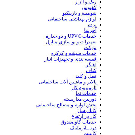
رنگ و ابزار
کفپوش
شومینه و باربیکیو
لوازم بهداشتی ساختمانی
پرده
آجرنما
خدمات UPVC و دو جداره
تعمیرات و نو سازی منازل
موکت
خدمات شیشه و کرکره
قفسه بندی و تجهیزات انبار
آهنگر
کناف
قفل و کلید
بالابر و ماشین آلات ساختمانی
آلومینیوم کار
خدمات نما
دوربین مداربسته
پخش لوازم و مصالح ساختمانی
کانال ساز
کار در ارتفاع
خدمات گاوصندوق
درب اتوماتیک
کابینت