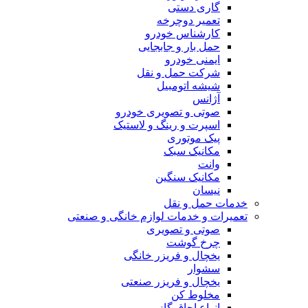
گاری دستی
تعمیر دوچرخه
کارشناس خودرو
حمل بار و جابجایی
ایمنی خودرو
شرکت حمل و نقل
شیشه اتومبیل
آژانس
صوتی و تصویری خودرو
اسپرت و رینگ و لاستیک
پیک موتوری
مکانیک سبک
وانت
مکانیک سنگین
نیسان
خدمات حمل و نقل
تعمیرات و خدمات لوازم خانگی و صنعتی
صوتی و تصویری
چرخ گوشت
یخچال و فریزر خانگی
سشوار
یخچال و فریزر صنعتی
مخلوط کن
انواع اجاق گاز