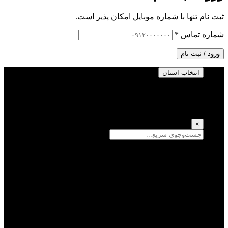
ثبت نام تنها با شماره موبایل امکان پذیر است.
شماره تماس
*
ورود / ثبت نام
انتخاب استان
انتخاب استان
(انتخاب همه)
×
سمنان
یزد
سیستان و بلوچستان
تهران
فارس
اصفهان
قزوین
آذربایجان شرقی
قم