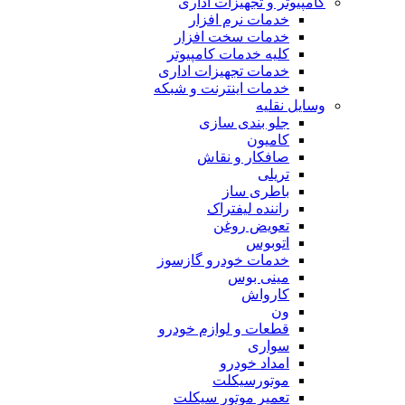
کامپیوتر و تجهیزات اداری
خدمات نرم افزار
خدمات سخت افزار
کلیه خدمات کامپیوتر
خدمات تجهیزات اداری
خدمات اینترنت و شبکه
وسایل نقلیه
جلو بندی سازی
کامیون
صافکار و نقاش
تریلی
باطری ساز
راننده لیفتراک
تعویض روغن
اتوبوس
خدمات خودرو گازسوز
مینی بوس
کارواش
ون
قطعات و لوازم خودرو
سواری
امداد خودرو
موتورسیکلت
تعمیر موتور سیکلت