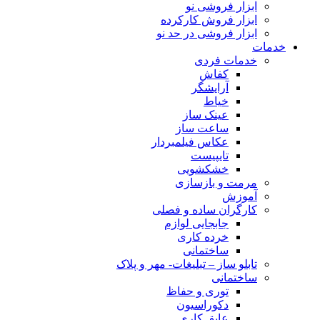
ابزار فروشی نو
ابزار فروش کارکرده
ابزار فروشی در حد نو
خدمات
خدمات فردی
کفاش
آرایشگر
خیاط
عینک ساز
ساعت ساز
عکاس فیلمبردار
تایپیست
خشکشویی
مرمت و بازسازی
آموزش
کارگران ساده و فصلی
جابجایی لوازم
خرده کاری
ساختمانی
تابلو ساز – تبلیغات- مهر و پلاک
ساختمانی
توری و حفاظ
دکوراسیون
عایق کاری