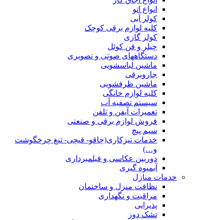
انواع اتو
کولر آبی
کلیه لوازم برقی کوچک
کولر گازی
چیلر و فن کوئل
دستگاههای صوتی و تصویری
ماشین لباسشویی
جاروبرقی
ماشین ظرفشویی
کلیه لوازم خانگی
سیستم تصفیه آب
تعمیرات آیفن و تلفن
فروش لوازم برقی و صنعتی
سیم پیچ
خدمات تیزکاری(چاقو- قیچی- تیغ چرخگوشت
و…)
دوربین عکاسی و فیلمبرداری
آبمیوه گیری
خدمات منازل
نظافت منزل و ساختمان
مراقبت و نگهداری
پذیرایی
تشک دوز