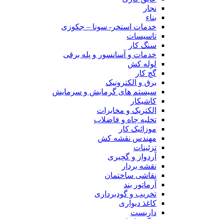
نجار
بناء
خدمات استخر- سونا – جکوزی
تاسیسات
سنگ کار
خدمات و آسانسور و پله برقی
لوله کش
گچ کار
برق و الکترونیک
سیستم های گرمایش و سرمایش
کاشیکار
الکتریک و مخابرات
تخلیه چاه و فاضلاب
موزائیک کار
مهندس نقشه کش
تزئینات
آردواز و گچبری
نقشه بردار
نقاشی ساختمان
آرماتور بند
تخریب و گودبرداری
کاغذ دیواری
داربست