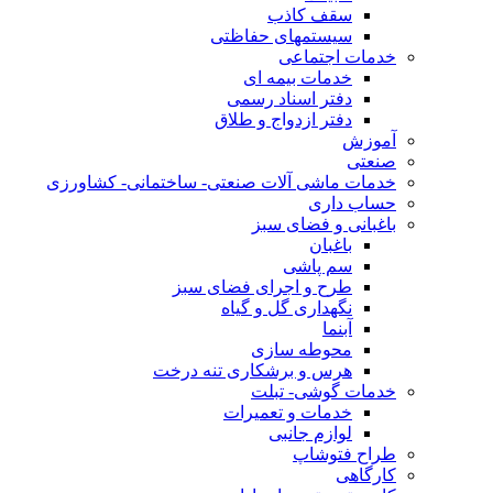
سقف کاذب
سیستمهای حفاظتی
خدمات اجتماعی
خدمات بیمه ای
دفتر اسناد رسمی
دفتر ازدواج و طلاق
آموزش
صنعتی
خدمات ماشی آلات صنعتی- ساختمانی- کشاورزی
حساب داری
باغبانی و فضای سبز
باغبان
سم پاشی
طرح و اجرای فضای سبز
نگهداری گل و گیاه
آبنما
محوطه سازی
هرس و برشکاری تنه درخت
خدمات گوشی- تبلت
خدمات و تعمیرات
لوازم جانبی
طراح فتوشاپ
کارگاهی