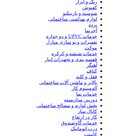
رنگ و ابزار
کفپوش
شومینه و باربیکیو
لوازم بهداشتی ساختمانی
پرده
آجرنما
خدمات UPVC و دو جداره
تعمیرات و نو سازی منازل
موکت
خدمات شیشه و کرکره
قفسه بندی و تجهیزات انبار
آهنگر
کناف
قفل و کلید
بالابر و ماشین آلات ساختمانی
آلومینیوم کار
خدمات نما
دوربین مداربسته
پخش لوازم و مصالح ساختمانی
کانال ساز
کار در ارتفاع
خدمات گاوصندوق
درب اتوماتیک
کابینت