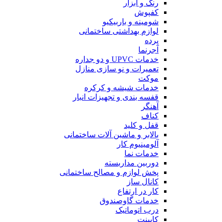
رنگ و ابزار
کفپوش
شومینه و باربیکیو
لوازم بهداشتی ساختمانی
پرده
آجرنما
خدمات UPVC و دو جداره
تعمیرات و نو سازی منازل
موکت
خدمات شیشه و کرکره
قفسه بندی و تجهیزات انبار
آهنگر
کناف
قفل و کلید
بالابر و ماشین آلات ساختمانی
آلومینیوم کار
خدمات نما
دوربین مداربسته
پخش لوازم و مصالح ساختمانی
کانال ساز
کار در ارتفاع
خدمات گاوصندوق
درب اتوماتیک
کابینت