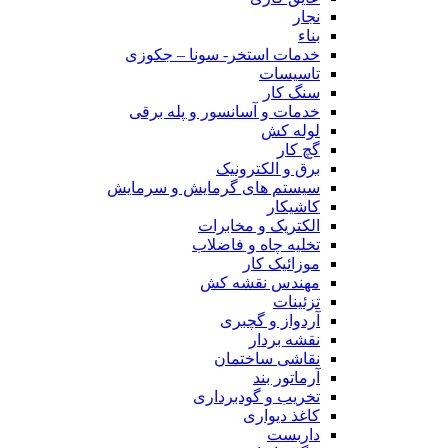
نجار
بناء
خدمات استخر- سونا – جکوزی
تاسیسات
سنگ کار
خدمات و آسانسور و پله برقی
لوله کش
گچ کار
برق و الکترونیک
سیستم های گرمایش و سرمایش
کاشیکار
الکتریک و مخابرات
تخلیه چاه و فاضلاب
موزائیک کار
مهندس نقشه کش
تزئینات
آردواز و گچبری
نقشه بردار
نقاشی ساختمان
آرماتور بند
تخریب و گودبرداری
کاغذ دیواری
داربست