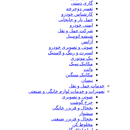
گاری دستی
تعمیر دوچرخه
کارشناس خودرو
حمل بار و جابجایی
ایمنی خودرو
شرکت حمل و نقل
شیشه اتومبیل
آژانس
صوتی و تصویری خودرو
اسپرت و رینگ و لاستیک
پیک موتوری
مکانیک سبک
وانت
مکانیک سنگین
نیسان
خدمات حمل و نقل
تعمیرات و خدمات لوازم خانگی و صنعتی
صوتی و تصویری
چرخ گوشت
یخچال و فریزر خانگی
سشوار
یخچال و فریزر صنعتی
مخلوط کن
انواع اجاق گاز