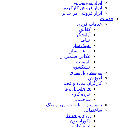
ابزار فروشی نو
ابزار فروش کارکرده
ابزار فروشی در حد نو
خدمات
خدمات فردی
کفاش
آرایشگر
خیاط
عینک ساز
ساعت ساز
عکاس فیلمبردار
تایپیست
خشکشویی
مرمت و بازسازی
آموزش
کارگران ساده و فصلی
جابجایی لوازم
خرده کاری
ساختمانی
تابلو ساز – تبلیغات- مهر و پلاک
ساختمانی
توری و حفاظ
دکوراسیون
عایق کاری