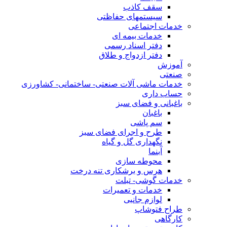
سقف کاذب
سیستمهای حفاظتی
خدمات اجتماعی
خدمات بیمه ای
دفتر اسناد رسمی
دفتر ازدواج و طلاق
آموزش
صنعتی
خدمات ماشی آلات صنعتی- ساختمانی- کشاورزی
حساب داری
باغبانی و فضای سبز
باغبان
سم پاشی
طرح و اجرای فضای سبز
نگهداری گل و گیاه
آبنما
محوطه سازی
هرس و برشکاری تنه درخت
خدمات گوشی- تبلت
خدمات و تعمیرات
لوازم جانبی
طراح فتوشاپ
کارگاهی