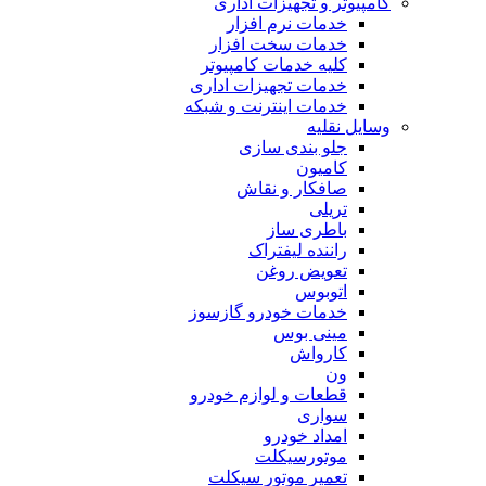
کامپیوتر و تجهیزات اداری
خدمات نرم افزار
خدمات سخت افزار
کلیه خدمات کامپیوتر
خدمات تجهیزات اداری
خدمات اینترنت و شبکه
وسایل نقلیه
جلو بندی سازی
کامیون
صافکار و نقاش
تریلی
باطری ساز
راننده لیفتراک
تعویض روغن
اتوبوس
خدمات خودرو گازسوز
مینی بوس
کارواش
ون
قطعات و لوازم خودرو
سواری
امداد خودرو
موتورسیکلت
تعمیر موتور سیکلت