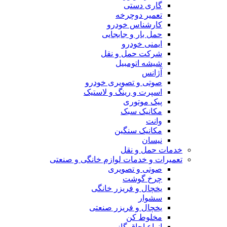
گاری دستی
تعمیر دوچرخه
کارشناس خودرو
حمل بار و جابجایی
ایمنی خودرو
شرکت حمل و نقل
شیشه اتومبیل
آژانس
صوتی و تصویری خودرو
اسپرت و رینگ و لاستیک
پیک موتوری
مکانیک سبک
وانت
مکانیک سنگین
نیسان
خدمات حمل و نقل
تعمیرات و خدمات لوازم خانگی و صنعتی
صوتی و تصویری
چرخ گوشت
یخچال و فریزر خانگی
سشوار
یخچال و فریزر صنعتی
مخلوط کن
انواع اجاق گاز