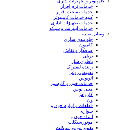
کامپیوتر و تجهیزات اداری
خدمات نرم افزار
خدمات سخت افزار
کلیه خدمات کامپیوتر
خدمات تجهیزات اداری
خدمات اینترنت و شبکه
وسایل نقلیه
جلو بندی سازی
کامیون
صافکار و نقاش
تریلی
باطری ساز
راننده لیفتراک
تعویض روغن
اتوبوس
خدمات خودرو گازسوز
مینی بوس
کارواش
ون
قطعات و لوازم خودرو
سواری
امداد خودرو
موتورسیکلت
تعمیر موتور سیکلت