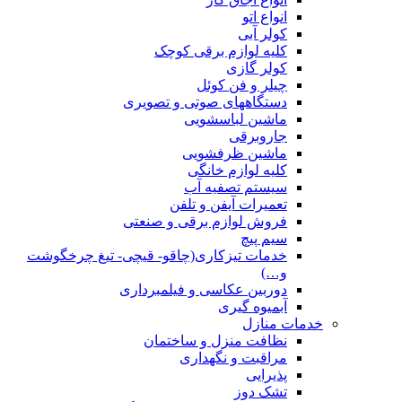
انواع اتو
کولر آبی
کلیه لوازم برقی کوچک
کولر گازی
چیلر و فن کوئل
دستگاههای صوتی و تصویری
ماشین لباسشویی
جاروبرقی
ماشین ظرفشویی
کلیه لوازم خانگی
سیستم تصفیه آب
تعمیرات آیفن و تلفن
فروش لوازم برقی و صنعتی
سیم پیچ
خدمات تیزکاری(چاقو- قیچی- تیغ چرخگوشت
و…)
دوربین عکاسی و فیلمبرداری
آبمیوه گیری
خدمات منازل
نظافت منزل و ساختمان
مراقبت و نگهداری
پذیرایی
تشک دوز