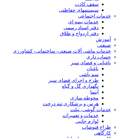
سقف کاذب
سیستمهای حفاظتی
خدمات اجتماعی
خدمات بیمه ای
دفتر اسناد رسمی
دفتر ازدواج و طلاق
آموزش
صنعتی
خدمات ماشی آلات صنعتی- ساختمانی- کشاورزی
حساب داری
باغبانی و فضای سبز
باغبان
سم پاشی
طرح و اجرای فضای سبز
نگهداری گل و گیاه
آبنما
محوطه سازی
هرس و برشکاری تنه درخت
خدمات گوشی- تبلت
خدمات و تعمیرات
لوازم جانبی
طراح فتوشاپ
کارگاهی