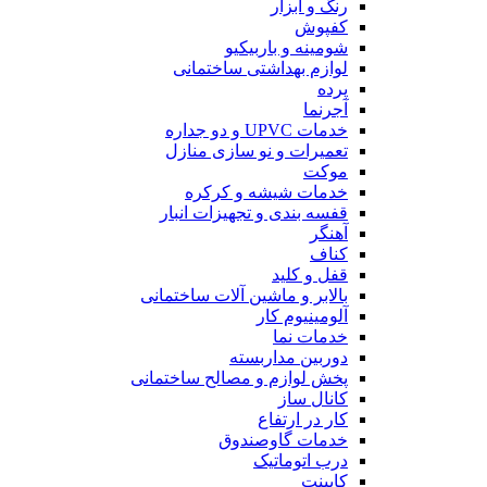
رنگ و ابزار
کفپوش
شومینه و باربیکیو
لوازم بهداشتی ساختمانی
پرده
آجرنما
خدمات UPVC و دو جداره
تعمیرات و نو سازی منازل
موکت
خدمات شیشه و کرکره
قفسه بندی و تجهیزات انبار
آهنگر
کناف
قفل و کلید
بالابر و ماشین آلات ساختمانی
آلومینیوم کار
خدمات نما
دوربین مداربسته
پخش لوازم و مصالح ساختمانی
کانال ساز
کار در ارتفاع
خدمات گاوصندوق
درب اتوماتیک
کابینت