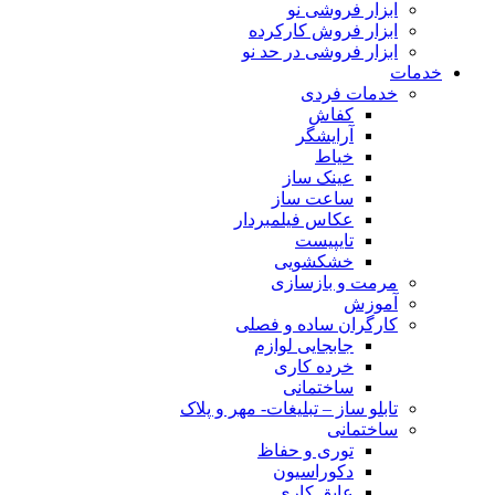
ابزار فروشی نو
ابزار فروش کارکرده
ابزار فروشی در حد نو
خدمات
خدمات فردی
کفاش
آرایشگر
خیاط
عینک ساز
ساعت ساز
عکاس فیلمبردار
تایپیست
خشکشویی
مرمت و بازسازی
آموزش
کارگران ساده و فصلی
جابجایی لوازم
خرده کاری
ساختمانی
تابلو ساز – تبلیغات- مهر و پلاک
ساختمانی
توری و حفاظ
دکوراسیون
عایق کاری