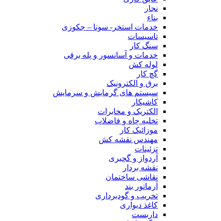
نجار
بناء
خدمات استخر- سونا – جکوزی
تاسیسات
سنگ کار
خدمات و آسانسور و پله برقی
لوله کش
گچ کار
برق و الکترونیک
سیستم های گرمایش و سرمایش
کاشیکار
الکتریک و مخابرات
تخلیه چاه و فاضلاب
موزائیک کار
مهندس نقشه کش
تزئینات
آردواز و گچبری
نقشه بردار
نقاشی ساختمان
آرماتور بند
تخریب و گودبرداری
کاغذ دیواری
داربست