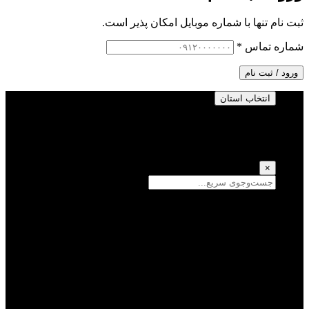
ثبت نام تنها با شماره موبایل امکان پذیر است.
شماره تماس
*
ورود / ثبت نام
انتخاب استان
انتخاب استان
(انتخاب همه)
×
سمنان
یزد
سیستان و بلوچستان
تهران
فارس
اصفهان
قزوین
آذربایجان شرقی
قم