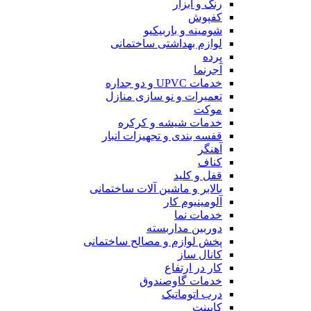
رنگ و ابزار
کفپوش
شومینه و باربیکیو
لوازم بهداشتی ساختمانی
پرده
آجرنما
خدمات UPVC و دو جداره
تعمیرات و نو سازی منازل
موکت
خدمات شیشه و کرکره
قفسه بندی و تجهیزات انبار
آهنگر
کناف
قفل و کلید
بالابر و ماشین آلات ساختمانی
آلومینیوم کار
خدمات نما
دوربین مداربسته
پخش لوازم و مصالح ساختمانی
کانال ساز
کار در ارتفاع
خدمات گاوصندوق
درب اتوماتیک
کابینت