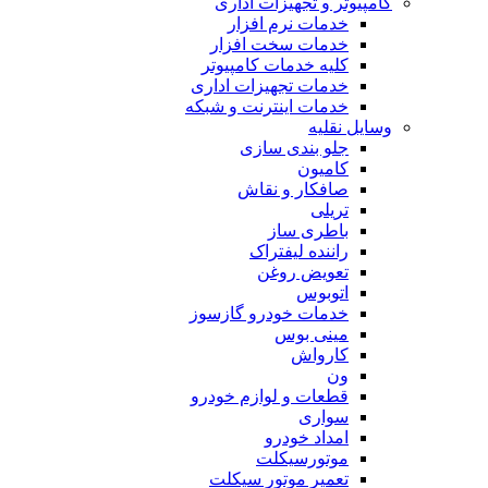
کامپیوتر و تجهیزات اداری
خدمات نرم افزار
خدمات سخت افزار
کلیه خدمات کامپیوتر
خدمات تجهیزات اداری
خدمات اینترنت و شبکه
وسایل نقلیه
جلو بندی سازی
کامیون
صافکار و نقاش
تریلی
باطری ساز
راننده لیفتراک
تعویض روغن
اتوبوس
خدمات خودرو گازسوز
مینی بوس
کارواش
ون
قطعات و لوازم خودرو
سواری
امداد خودرو
موتورسیکلت
تعمیر موتور سیکلت