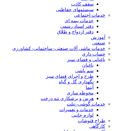
سقف کاذب
سیستمهای حفاظتی
خدمات اجتماعی
خدمات بیمه ای
دفتر اسناد رسمی
دفتر ازدواج و طلاق
آموزش
صنعتی
خدمات ماشی آلات صنعتی- ساختمانی- کشاورزی
حساب داری
باغبانی و فضای سبز
باغبان
سم پاشی
طرح و اجرای فضای سبز
نگهداری گل و گیاه
آبنما
محوطه سازی
هرس و برشکاری تنه درخت
خدمات گوشی- تبلت
خدمات و تعمیرات
لوازم جانبی
طراح فتوشاپ
کارگاهی