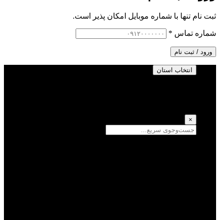
ثبت نام تنها با شماره موبایل امکان پذیر است.
شماره تماس
*
ورود / ثبت نام
انتخاب استان
انتخاب استان
(انتخاب همه)
×
سمنان
یزد
سیستان و بلوچستان
تهران
فارس
اصفهان
قزوین
آذربایجان شرقی
قم