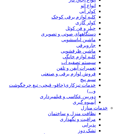
انواع اتو
کولر آبی
کلیه لوازم برقی کوچک
کولر گازی
چیلر و فن کوئل
دستگاههای صوتی و تصویری
ماشین لباسشویی
جاروبرقی
ماشین ظرفشویی
کلیه لوازم خانگی
سیستم تصفیه آب
تعمیرات آیفن و تلفن
فروش لوازم برقی و صنعتی
سیم پیچ
خدمات تیزکاری(چاقو- قیچی- تیغ چرخگوشت
و…)
دوربین عکاسی و فیلمبرداری
آبمیوه گیری
خدمات منازل
نظافت منزل و ساختمان
مراقبت و نگهداری
پذیرایی
تشک دوز