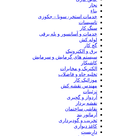
نجار
بناء
خدمات استخر- سونا – جکوزی
تاسیسات
سنگ کار
خدمات و آسانسور و پله برقی
لوله کش
گچ کار
برق و الکترونیک
سیستم های گرمایش و سرمایش
کاشیکار
الکتریک و مخابرات
تخلیه چاه و فاضلاب
موزائیک کار
مهندس نقشه کش
تزئینات
آردواز و گچبری
نقشه بردار
نقاشی ساختمان
آرماتور بند
تخریب و گودبرداری
کاغذ دیواری
داربست