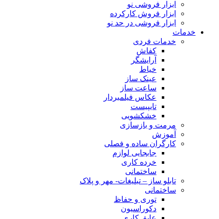
ابزار فروشی نو
ابزار فروش کارکرده
ابزار فروشی در حد نو
خدمات
خدمات فردی
کفاش
آرایشگر
خیاط
عینک ساز
ساعت ساز
عکاس فیلمبردار
تایپیست
خشکشویی
مرمت و بازسازی
آموزش
کارگران ساده و فصلی
جابجایی لوازم
خرده کاری
ساختمانی
تابلو ساز – تبلیغات- مهر و پلاک
ساختمانی
توری و حفاظ
دکوراسیون
عایق کاری