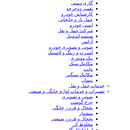
گاری دستی
تعمیر دوچرخه
کارشناس خودرو
حمل بار و جابجایی
ایمنی خودرو
شرکت حمل و نقل
شیشه اتومبیل
آژانس
صوتی و تصویری خودرو
اسپرت و رینگ و لاستیک
پیک موتوری
مکانیک سبک
وانت
مکانیک سنگین
نیسان
خدمات حمل و نقل
تعمیرات و خدمات لوازم خانگی و صنعتی
صوتی و تصویری
چرخ گوشت
یخچال و فریزر خانگی
سشوار
یخچال و فریزر صنعتی
مخلوط کن
انواع اجاق گاز