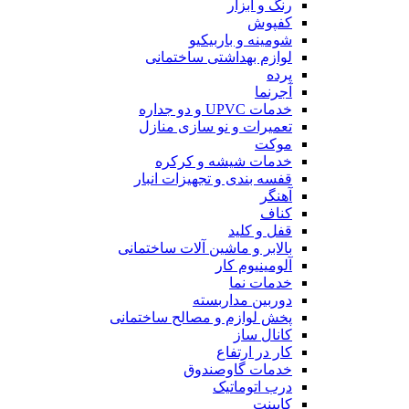
رنگ و ابزار
کفپوش
شومینه و باربیکیو
لوازم بهداشتی ساختمانی
پرده
آجرنما
خدمات UPVC و دو جداره
تعمیرات و نو سازی منازل
موکت
خدمات شیشه و کرکره
قفسه بندی و تجهیزات انبار
آهنگر
کناف
قفل و کلید
بالابر و ماشین آلات ساختمانی
آلومینیوم کار
خدمات نما
دوربین مداربسته
پخش لوازم و مصالح ساختمانی
کانال ساز
کار در ارتفاع
خدمات گاوصندوق
درب اتوماتیک
کابینت