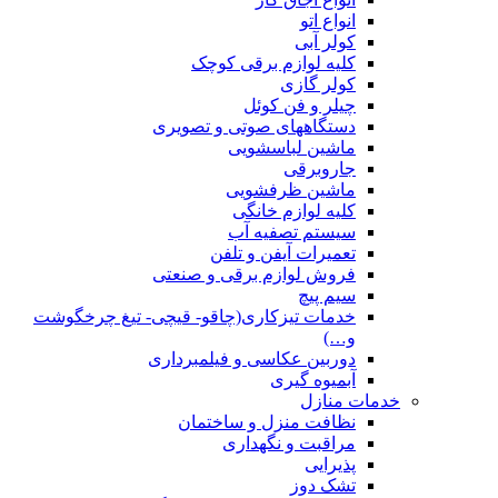
انواع اتو
کولر آبی
کلیه لوازم برقی کوچک
کولر گازی
چیلر و فن کوئل
دستگاههای صوتی و تصویری
ماشین لباسشویی
جاروبرقی
ماشین ظرفشویی
کلیه لوازم خانگی
سیستم تصفیه آب
تعمیرات آیفن و تلفن
فروش لوازم برقی و صنعتی
سیم پیچ
خدمات تیزکاری(چاقو- قیچی- تیغ چرخگوشت
و…)
دوربین عکاسی و فیلمبرداری
آبمیوه گیری
خدمات منازل
نظافت منزل و ساختمان
مراقبت و نگهداری
پذیرایی
تشک دوز