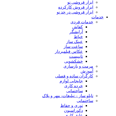
ابزار فروشی نو
ابزار فروش کارکرده
ابزار فروشی در حد نو
خدمات
خدمات فردی
کفاش
آرایشگر
خیاط
عینک ساز
ساعت ساز
عکاس فیلمبردار
تایپیست
خشکشویی
مرمت و بازسازی
آموزش
کارگران ساده و فصلی
جابجایی لوازم
خرده کاری
ساختمانی
تابلو ساز – تبلیغات- مهر و پلاک
ساختمانی
توری و حفاظ
دکوراسیون
عایق کاری