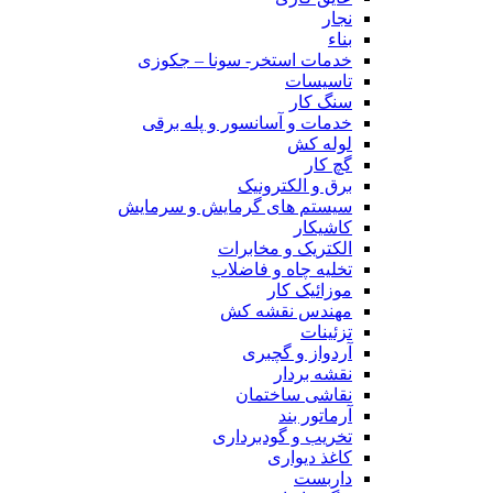
نجار
بناء
خدمات استخر- سونا – جکوزی
تاسیسات
سنگ کار
خدمات و آسانسور و پله برقی
لوله کش
گچ کار
برق و الکترونیک
سیستم های گرمایش و سرمایش
کاشیکار
الکتریک و مخابرات
تخلیه چاه و فاضلاب
موزائیک کار
مهندس نقشه کش
تزئینات
آردواز و گچبری
نقشه بردار
نقاشی ساختمان
آرماتور بند
تخریب و گودبرداری
کاغذ دیواری
داربست