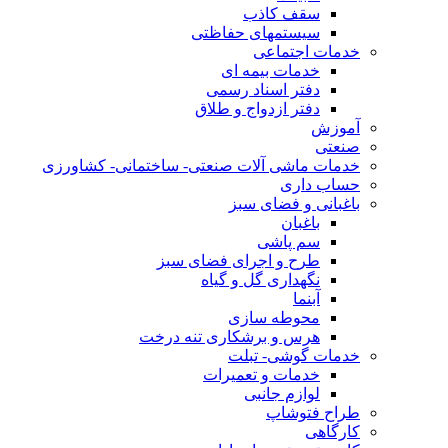
سقف کاذب
سیستمهای حفاظتی
خدمات اجتماعی
خدمات بیمه ای
دفتر اسناد رسمی
دفتر ازدواج و طلاق
آموزش
صنعتی
خدمات ماشی آلات صنعتی- ساختمانی- کشاورزی
حساب داری
باغبانی و فضای سبز
باغبان
سم پاشی
طرح و اجرای فضای سبز
نگهداری گل و گیاه
آبنما
محوطه سازی
هرس و برشکاری تنه درخت
خدمات گوشی- تبلت
خدمات و تعمیرات
لوازم جانبی
طراح فتوشاپ
کارگاهی