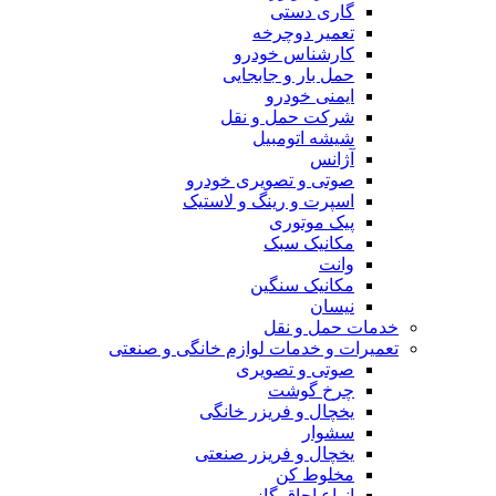
گاری دستی
تعمیر دوچرخه
کارشناس خودرو
حمل بار و جابجایی
ایمنی خودرو
شرکت حمل و نقل
شیشه اتومبیل
آژانس
صوتی و تصویری خودرو
اسپرت و رینگ و لاستیک
پیک موتوری
مکانیک سبک
وانت
مکانیک سنگین
نیسان
خدمات حمل و نقل
تعمیرات و خدمات لوازم خانگی و صنعتی
صوتی و تصویری
چرخ گوشت
یخچال و فریزر خانگی
سشوار
یخچال و فریزر صنعتی
مخلوط کن
انواع اجاق گاز