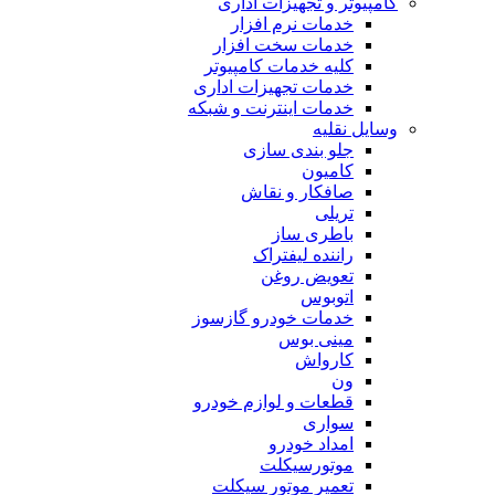
کامپیوتر و تجهیزات اداری
خدمات نرم افزار
خدمات سخت افزار
کلیه خدمات کامپیوتر
خدمات تجهیزات اداری
خدمات اینترنت و شبکه
وسایل نقلیه
جلو بندی سازی
کامیون
صافکار و نقاش
تریلی
باطری ساز
راننده لیفتراک
تعویض روغن
اتوبوس
خدمات خودرو گازسوز
مینی بوس
کارواش
ون
قطعات و لوازم خودرو
سواری
امداد خودرو
موتورسیکلت
تعمیر موتور سیکلت