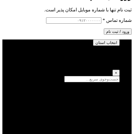
ثبت نام تنها با شماره موبایل امکان پذیر است.
شماره تماس
*
ورود / ثبت نام
انتخاب استان
انتخاب استان
(انتخاب همه)
×
سمنان
یزد
سیستان و بلوچستان
تهران
فارس
اصفهان
قزوین
آذربایجان شرقی
قم