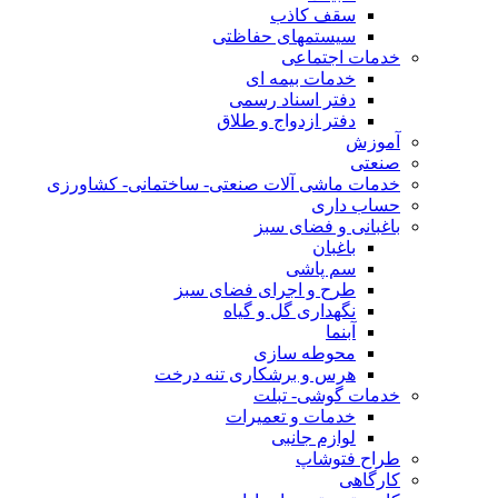
سقف کاذب
سیستمهای حفاظتی
خدمات اجتماعی
خدمات بیمه ای
دفتر اسناد رسمی
دفتر ازدواج و طلاق
آموزش
صنعتی
خدمات ماشی آلات صنعتی- ساختمانی- کشاورزی
حساب داری
باغبانی و فضای سبز
باغبان
سم پاشی
طرح و اجرای فضای سبز
نگهداری گل و گیاه
آبنما
محوطه سازی
هرس و برشکاری تنه درخت
خدمات گوشی- تبلت
خدمات و تعمیرات
لوازم جانبی
طراح فتوشاپ
کارگاهی