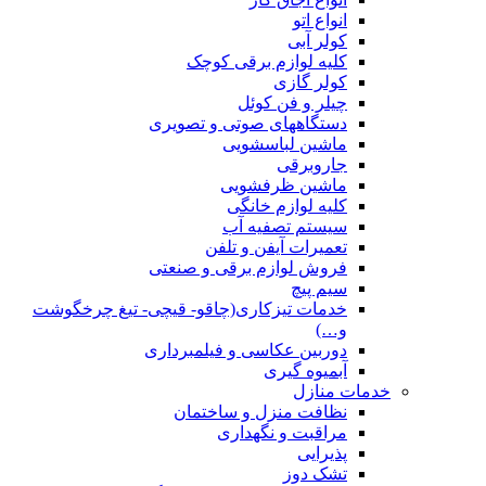
انواع اتو
کولر آبی
کلیه لوازم برقی کوچک
کولر گازی
چیلر و فن کوئل
دستگاههای صوتی و تصویری
ماشین لباسشویی
جاروبرقی
ماشین ظرفشویی
کلیه لوازم خانگی
سیستم تصفیه آب
تعمیرات آیفن و تلفن
فروش لوازم برقی و صنعتی
سیم پیچ
خدمات تیزکاری(چاقو- قیچی- تیغ چرخگوشت
و…)
دوربین عکاسی و فیلمبرداری
آبمیوه گیری
خدمات منازل
نظافت منزل و ساختمان
مراقبت و نگهداری
پذیرایی
تشک دوز