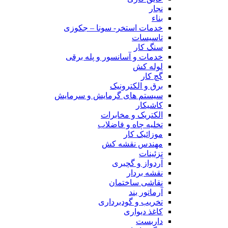
نجار
بناء
خدمات استخر- سونا – جکوزی
تاسیسات
سنگ کار
خدمات و آسانسور و پله برقی
لوله کش
گچ کار
برق و الکترونیک
سیستم های گرمایش و سرمایش
کاشیکار
الکتریک و مخابرات
تخلیه چاه و فاضلاب
موزائیک کار
مهندس نقشه کش
تزئینات
آردواز و گچبری
نقشه بردار
نقاشی ساختمان
آرماتور بند
تخریب و گودبرداری
کاغذ دیواری
داربست