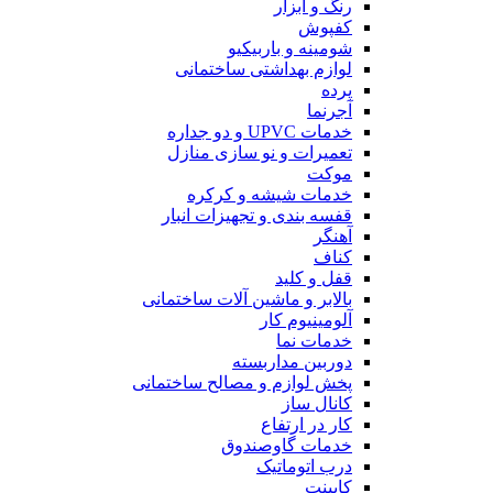
رنگ و ابزار
کفپوش
شومینه و باربیکیو
لوازم بهداشتی ساختمانی
پرده
آجرنما
خدمات UPVC و دو جداره
تعمیرات و نو سازی منازل
موکت
خدمات شیشه و کرکره
قفسه بندی و تجهیزات انبار
آهنگر
کناف
قفل و کلید
بالابر و ماشین آلات ساختمانی
آلومینیوم کار
خدمات نما
دوربین مداربسته
پخش لوازم و مصالح ساختمانی
کانال ساز
کار در ارتفاع
خدمات گاوصندوق
درب اتوماتیک
کابینت