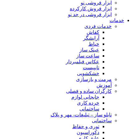
ابزار فروشی نو
ابزار فروش کارکرده
ابزار فروشی در حد نو
خدمات
خدمات فردی
کفاش
آرایشگر
خیاط
عینک ساز
ساعت ساز
عکاس فیلمبردار
تایپیست
خشکشویی
مرمت و بازسازی
آموزش
کارگران ساده و فصلی
جابجایی لوازم
خرده کاری
ساختمانی
تابلو ساز – تبلیغات- مهر و پلاک
ساختمانی
توری و حفاظ
دکوراسیون
عایق کاری