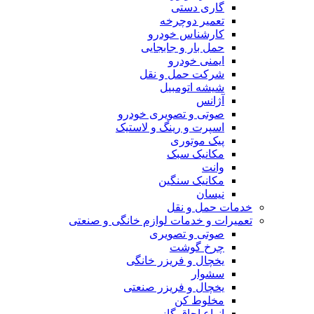
گاری دستی
تعمیر دوچرخه
کارشناس خودرو
حمل بار و جابجایی
ایمنی خودرو
شرکت حمل و نقل
شیشه اتومبیل
آژانس
صوتی و تصویری خودرو
اسپرت و رینگ و لاستیک
پیک موتوری
مکانیک سبک
وانت
مکانیک سنگین
نیسان
خدمات حمل و نقل
تعمیرات و خدمات لوازم خانگی و صنعتی
صوتی و تصویری
چرخ گوشت
یخچال و فریزر خانگی
سشوار
یخچال و فریزر صنعتی
مخلوط کن
انواع اجاق گاز