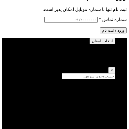
ثبت نام تنها با شماره موبایل امکان پذیر است.
شماره تماس
*
ورود / ثبت نام
انتخاب استان
انتخاب استان
(انتخاب همه)
×
سمنان
یزد
سیستان و بلوچستان
تهران
فارس
اصفهان
قزوین
آذربایجان شرقی
قم