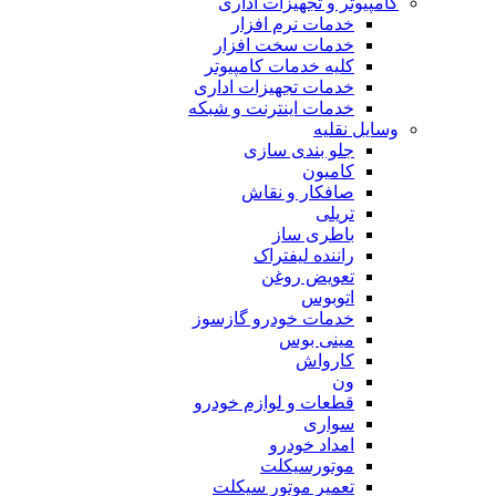
کامپیوتر و تجهیزات اداری
خدمات نرم افزار
خدمات سخت افزار
کلیه خدمات کامپیوتر
خدمات تجهیزات اداری
خدمات اینترنت و شبکه
وسایل نقلیه
جلو بندی سازی
کامیون
صافکار و نقاش
تریلی
باطری ساز
راننده لیفتراک
تعویض روغن
اتوبوس
خدمات خودرو گازسوز
مینی بوس
کارواش
ون
قطعات و لوازم خودرو
سواری
امداد خودرو
موتورسیکلت
تعمیر موتور سیکلت