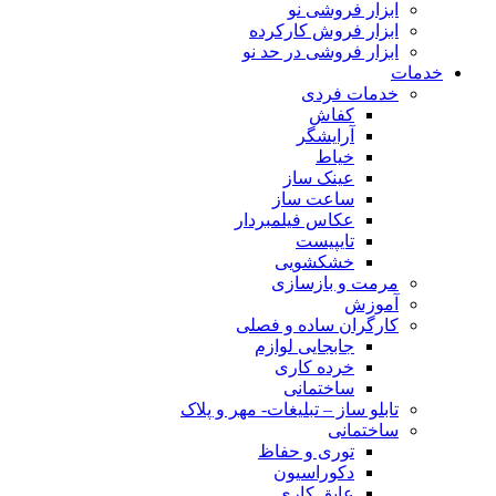
ابزار فروشی نو
ابزار فروش کارکرده
ابزار فروشی در حد نو
خدمات
خدمات فردی
کفاش
آرایشگر
خیاط
عینک ساز
ساعت ساز
عکاس فیلمبردار
تایپیست
خشکشویی
مرمت و بازسازی
آموزش
کارگران ساده و فصلی
جابجایی لوازم
خرده کاری
ساختمانی
تابلو ساز – تبلیغات- مهر و پلاک
ساختمانی
توری و حفاظ
دکوراسیون
عایق کاری