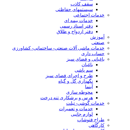
سقف کاذب
سیستمهای حفاظتی
خدمات اجتماعی
خدمات بیمه ای
دفتر اسناد رسمی
دفتر ازدواج و طلاق
آموزش
صنعتی
خدمات ماشی آلات صنعتی- ساختمانی- کشاورزی
حساب داری
باغبانی و فضای سبز
باغبان
سم پاشی
طرح و اجرای فضای سبز
نگهداری گل و گیاه
آبنما
محوطه سازی
هرس و برشکاری تنه درخت
خدمات گوشی- تبلت
خدمات و تعمیرات
لوازم جانبی
طراح فتوشاپ
کارگاهی