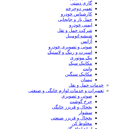
گاری دستی
تعمیر دوچرخه
کارشناس خودرو
حمل بار و جابجایی
ایمنی خودرو
شرکت حمل و نقل
شیشه اتومبیل
آژانس
صوتی و تصویری خودرو
اسپرت و رینگ و لاستیک
پیک موتوری
مکانیک سبک
وانت
مکانیک سنگین
نیسان
خدمات حمل و نقل
تعمیرات و خدمات لوازم خانگی و صنعتی
صوتی و تصویری
چرخ گوشت
یخچال و فریزر خانگی
سشوار
یخچال و فریزر صنعتی
مخلوط کن
انواع اجاق گاز