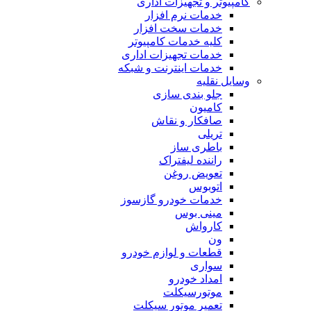
کامپیوتر و تجهیزات اداری
خدمات نرم افزار
خدمات سخت افزار
کلیه خدمات کامپیوتر
خدمات تجهیزات اداری
خدمات اینترنت و شبکه
وسایل نقلیه
جلو بندی سازی
کامیون
صافکار و نقاش
تریلی
باطری ساز
راننده لیفتراک
تعویض روغن
اتوبوس
خدمات خودرو گازسوز
مینی بوس
کارواش
ون
قطعات و لوازم خودرو
سواری
امداد خودرو
موتورسیکلت
تعمیر موتور سیکلت