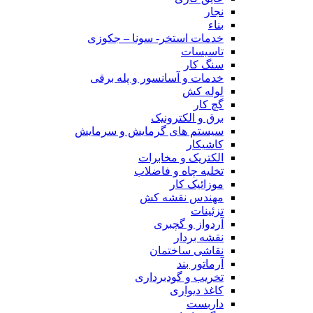
نجار
بناء
خدمات استخر- سونا – جکوزی
تاسیسات
سنگ کار
خدمات و آسانسور و پله برقی
لوله کش
گچ کار
برق و الکترونیک
سیستم های گرمایش و سرمایش
کاشیکار
الکتریک و مخابرات
تخلیه چاه و فاضلاب
موزائیک کار
مهندس نقشه کش
تزئینات
آردواز و گچبری
نقشه بردار
نقاشی ساختمان
آرماتور بند
تخریب و گودبرداری
کاغذ دیواری
داربست