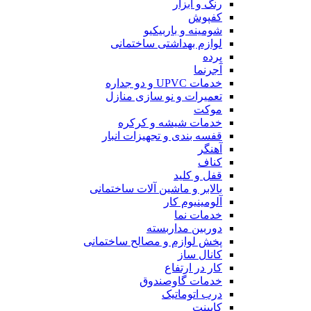
رنگ و ابزار
کفپوش
شومینه و باربیکیو
لوازم بهداشتی ساختمانی
پرده
آجرنما
خدمات UPVC و دو جداره
تعمیرات و نو سازی منازل
موکت
خدمات شیشه و کرکره
قفسه بندی و تجهیزات انبار
آهنگر
کناف
قفل و کلید
بالابر و ماشین آلات ساختمانی
آلومینیوم کار
خدمات نما
دوربین مداربسته
پخش لوازم و مصالح ساختمانی
کانال ساز
کار در ارتفاع
خدمات گاوصندوق
درب اتوماتیک
کابینت