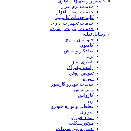
کامپیوتر و تجهیزات اداری
خدمات نرم افزار
خدمات سخت افزار
کلیه خدمات کامپیوتر
خدمات تجهیزات اداری
خدمات اینترنت و شبکه
وسایل نقلیه
جلو بندی سازی
کامیون
صافکار و نقاش
تریلی
باطری ساز
راننده لیفتراک
تعویض روغن
اتوبوس
خدمات خودرو گازسوز
مینی بوس
کارواش
ون
قطعات و لوازم خودرو
سواری
امداد خودرو
موتورسیکلت
تعمیر موتور سیکلت