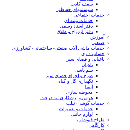
سقف کاذب
سیستمهای حفاظتی
خدمات اجتماعی
خدمات بیمه ای
دفتر اسناد رسمی
دفتر ازدواج و طلاق
آموزش
صنعتی
خدمات ماشی آلات صنعتی- ساختمانی- کشاورزی
حساب داری
باغبانی و فضای سبز
باغبان
سم پاشی
طرح و اجرای فضای سبز
نگهداری گل و گیاه
آبنما
محوطه سازی
هرس و برشکاری تنه درخت
خدمات گوشی- تبلت
خدمات و تعمیرات
لوازم جانبی
طراح فتوشاپ
کارگاهی