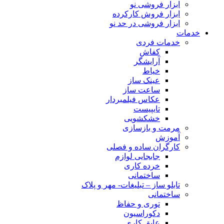
ابزار فروشی نو
ابزار فروش کارکرده
ابزار فروشی در حد نو
خدمات
خدمات فردی
کفاش
آرایشگر
خیاط
عینک ساز
ساعت ساز
عکاس فیلمبردار
تایپیست
خشکشویی
مرمت و بازسازی
آموزش
کارگران ساده و فصلی
جابجایی لوازم
خرده کاری
ساختمانی
تابلو ساز – تبلیغات- مهر و پلاک
ساختمانی
توری و حفاظ
دکوراسیون
عایق کاری