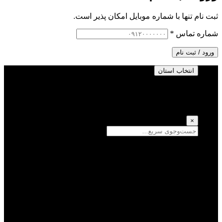
ثبت نام تنها با شماره موبایل امکان پذیر است.
شماره تماس
*
ورود / ثبت نام
انتخاب استان
انتخاب استان
(انتخاب همه)
×
سمنان
یزد
سیستان و بلوچستان
تهران
فارس
اصفهان
قزوین
آذربایجان شرقی
قم