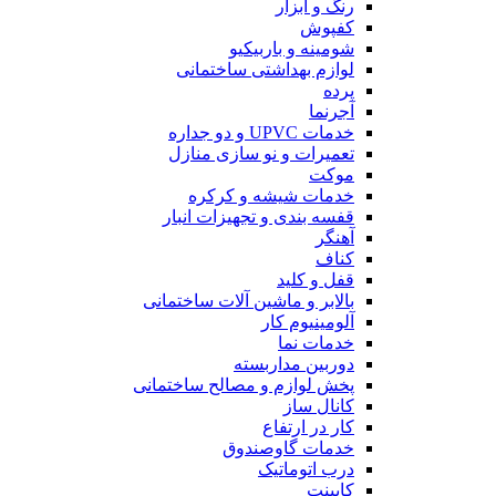
رنگ و ابزار
کفپوش
شومینه و باربیکیو
لوازم بهداشتی ساختمانی
پرده
آجرنما
خدمات UPVC و دو جداره
تعمیرات و نو سازی منازل
موکت
خدمات شیشه و کرکره
قفسه بندی و تجهیزات انبار
آهنگر
کناف
قفل و کلید
بالابر و ماشین آلات ساختمانی
آلومینیوم کار
خدمات نما
دوربین مداربسته
پخش لوازم و مصالح ساختمانی
کانال ساز
کار در ارتفاع
خدمات گاوصندوق
درب اتوماتیک
کابینت