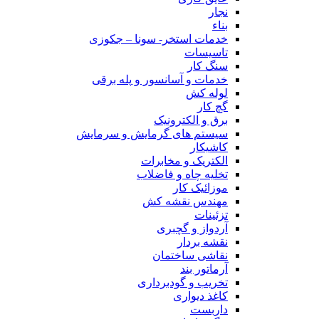
نجار
بناء
خدمات استخر- سونا – جکوزی
تاسیسات
سنگ کار
خدمات و آسانسور و پله برقی
لوله کش
گچ کار
برق و الکترونیک
سیستم های گرمایش و سرمایش
کاشیکار
الکتریک و مخابرات
تخلیه چاه و فاضلاب
موزائیک کار
مهندس نقشه کش
تزئینات
آردواز و گچبری
نقشه بردار
نقاشی ساختمان
آرماتور بند
تخریب و گودبرداری
کاغذ دیواری
داربست