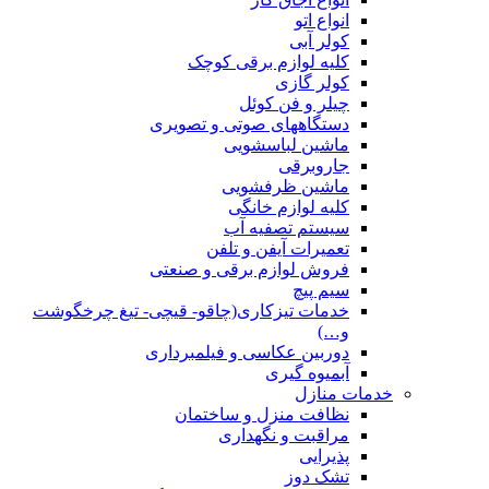
انواع اتو
کولر آبی
کلیه لوازم برقی کوچک
کولر گازی
چیلر و فن کوئل
دستگاههای صوتی و تصویری
ماشین لباسشویی
جاروبرقی
ماشین ظرفشویی
کلیه لوازم خانگی
سیستم تصفیه آب
تعمیرات آیفن و تلفن
فروش لوازم برقی و صنعتی
سیم پیچ
خدمات تیزکاری(چاقو- قیچی- تیغ چرخگوشت
و…)
دوربین عکاسی و فیلمبرداری
آبمیوه گیری
خدمات منازل
نظافت منزل و ساختمان
مراقبت و نگهداری
پذیرایی
تشک دوز