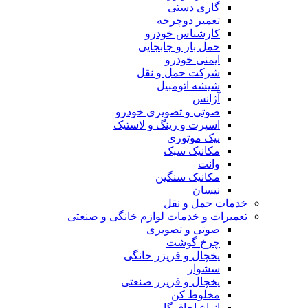
گاری دستی
تعمیر دوچرخه
کارشناس خودرو
حمل بار و جابجایی
ایمنی خودرو
شرکت حمل و نقل
شیشه اتومبیل
آژانس
صوتی و تصویری خودرو
اسپرت و رینگ و لاستیک
پیک موتوری
مکانیک سبک
وانت
مکانیک سنگین
نیسان
خدمات حمل و نقل
تعمیرات و خدمات لوازم خانگی و صنعتی
صوتی و تصویری
چرخ گوشت
یخچال و فریزر خانگی
سشوار
یخچال و فریزر صنعتی
مخلوط کن
انواع اجاق گاز