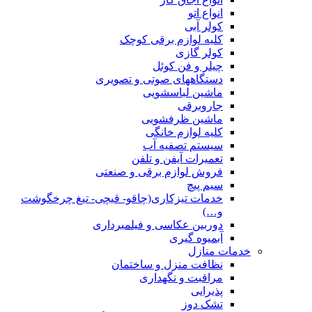
انواع اتو
کولر آبی
کلیه لوازم برقی کوچک
کولر گازی
چیلر و فن کوئل
دستگاههای صوتی و تصویری
ماشین لباسشویی
جاروبرقی
ماشین ظرفشویی
کلیه لوازم خانگی
سیستم تصفیه آب
تعمیرات آیفن و تلفن
فروش لوازم برقی و صنعتی
سیم پیچ
خدمات تیزکاری(چاقو- قیچی- تیغ چرخگوشت
و…)
دوربین عکاسی و فیلمبرداری
آبمیوه گیری
خدمات منازل
نظافت منزل و ساختمان
مراقبت و نگهداری
پذیرایی
تشک دوز