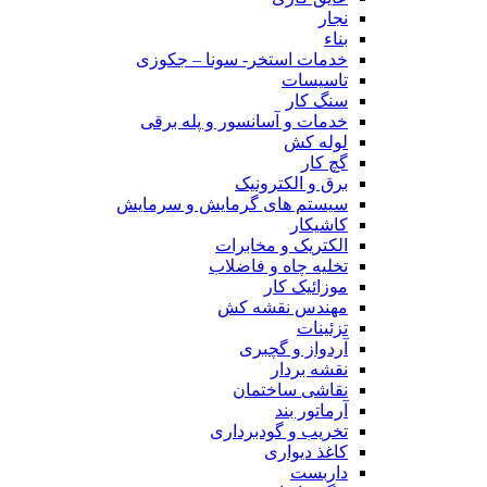
نجار
بناء
خدمات استخر- سونا – جکوزی
تاسیسات
سنگ کار
خدمات و آسانسور و پله برقی
لوله کش
گچ کار
برق و الکترونیک
سیستم های گرمایش و سرمایش
کاشیکار
الکتریک و مخابرات
تخلیه چاه و فاضلاب
موزائیک کار
مهندس نقشه کش
تزئینات
آردواز و گچبری
نقشه بردار
نقاشی ساختمان
آرماتور بند
تخریب و گودبرداری
کاغذ دیواری
داربست