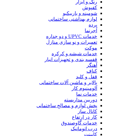
رنگ و ابزار
کفپوش
شومینه و باربیکیو
لوازم بهداشتی ساختمانی
پرده
آجرنما
خدمات UPVC و دو جداره
تعمیرات و نو سازی منازل
موکت
خدمات شیشه و کرکره
قفسه بندی و تجهیزات انبار
آهنگر
کناف
قفل و کلید
بالابر و ماشین آلات ساختمانی
آلومینیوم کار
خدمات نما
دوربین مداربسته
پخش لوازم و مصالح ساختمانی
کانال ساز
کار در ارتفاع
خدمات گاوصندوق
درب اتوماتیک
کابینت