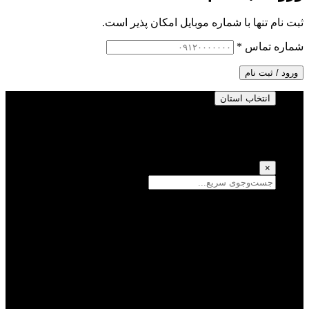
ثبت نام تنها با شماره موبایل امکان پذیر است.
شماره تماس
*
ورود / ثبت نام
انتخاب استان
انتخاب استان
(انتخاب همه)
×
سمنان
یزد
سیستان و بلوچستان
تهران
فارس
اصفهان
قزوین
آذربایجان شرقی
قم