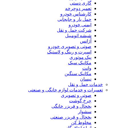
گاری دستی
تعمیر دوچرخه
کارشناس خودرو
حمل بار و جابجایی
ایمنی خودرو
شرکت حمل و نقل
شیشه اتومبیل
آژانس
صوتی و تصویری خودرو
اسپرت و رینگ و لاستیک
پیک موتوری
مکانیک سبک
وانت
مکانیک سنگین
نیسان
خدمات حمل و نقل
تعمیرات و خدمات لوازم خانگی و صنعتی
صوتی و تصویری
چرخ گوشت
یخچال و فریزر خانگی
سشوار
یخچال و فریزر صنعتی
مخلوط کن
انواع اجاق گاز