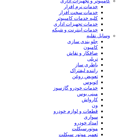
کامپیوتر و تجهیزات اداری
خدمات نرم افزار
خدمات سخت افزار
کلیه خدمات کامپیوتر
خدمات تجهیزات اداری
خدمات اینترنت و شبکه
وسایل نقلیه
جلو بندی سازی
کامیون
صافکار و نقاش
تریلی
باطری ساز
راننده لیفتراک
تعویض روغن
اتوبوس
خدمات خودرو گازسوز
مینی بوس
کارواش
ون
قطعات و لوازم خودرو
سواری
امداد خودرو
موتورسیکلت
تعمیر موتور سیکلت