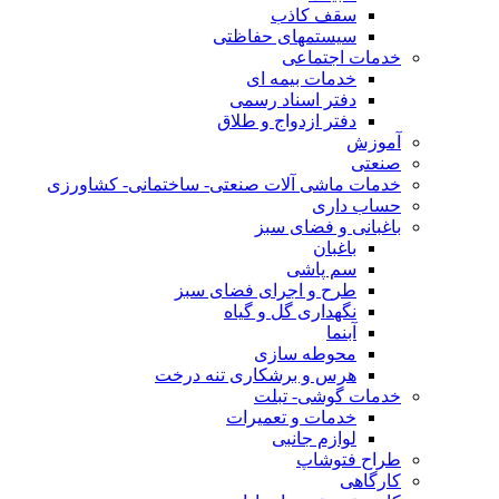
سقف کاذب
سیستمهای حفاظتی
خدمات اجتماعی
خدمات بیمه ای
دفتر اسناد رسمی
دفتر ازدواج و طلاق
آموزش
صنعتی
خدمات ماشی آلات صنعتی- ساختمانی- کشاورزی
حساب داری
باغبانی و فضای سبز
باغبان
سم پاشی
طرح و اجرای فضای سبز
نگهداری گل و گیاه
آبنما
محوطه سازی
هرس و برشکاری تنه درخت
خدمات گوشی- تبلت
خدمات و تعمیرات
لوازم جانبی
طراح فتوشاپ
کارگاهی