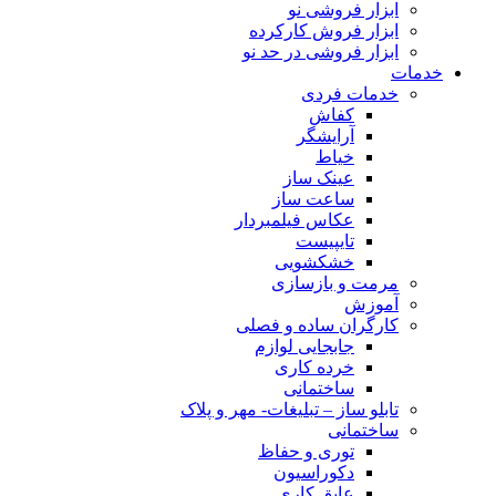
ابزار فروشی نو
ابزار فروش کارکرده
ابزار فروشی در حد نو
خدمات
خدمات فردی
کفاش
آرایشگر
خیاط
عینک ساز
ساعت ساز
عکاس فیلمبردار
تایپیست
خشکشویی
مرمت و بازسازی
آموزش
کارگران ساده و فصلی
جابجایی لوازم
خرده کاری
ساختمانی
تابلو ساز – تبلیغات- مهر و پلاک
ساختمانی
توری و حفاظ
دکوراسیون
عایق کاری