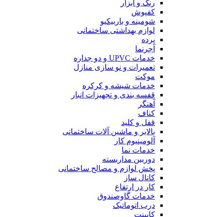
رنگ و ابزار
کفپوش
شومینه و باربیکیو
لوازم بهداشتی ساختمانی
پرده
آجرنما
خدمات UPVC و دو جداره
تعمیرات و نو سازی منازل
موکت
خدمات شیشه و کرکره
قفسه بندی و تجهیزات انبار
آهنگر
کناف
قفل و کلید
بالابر و ماشین آلات ساختمانی
آلومینیوم کار
خدمات نما
دوربین مداربسته
پخش لوازم و مصالح ساختمانی
کانال ساز
کار در ارتفاع
خدمات گاوصندوق
درب اتوماتیک
کابینت