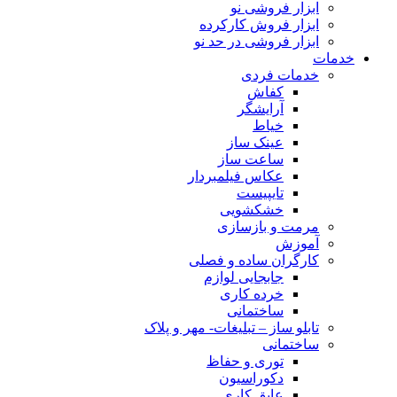
ابزار فروشی نو
ابزار فروش کارکرده
ابزار فروشی در حد نو
خدمات
خدمات فردی
کفاش
آرایشگر
خیاط
عینک ساز
ساعت ساز
عکاس فیلمبردار
تایپیست
خشکشویی
مرمت و بازسازی
آموزش
کارگران ساده و فصلی
جابجایی لوازم
خرده کاری
ساختمانی
تابلو ساز – تبلیغات- مهر و پلاک
ساختمانی
توری و حفاظ
دکوراسیون
عایق کاری