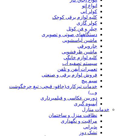
انواع اتو
کولر آبی
کلیه لوازم برقی کوچک
کولر گازی
چیلر و فن کوئل
دستگاههای صوتی و تصویری
ماشین لباسشویی
جاروبرقی
ماشین ظرفشویی
کلیه لوازم خانگی
سیستم تصفیه آب
تعمیرات آیفن و تلفن
فروش لوازم برقی و صنعتی
سیم پیچ
خدمات تیزکاری(چاقو- قیچی- تیغ چرخگوشت
و…)
دوربین عکاسی و فیلمبرداری
آبمیوه گیری
خدمات منازل
نظافت منزل و ساختمان
مراقبت و نگهداری
پذیرایی
تشک دوز