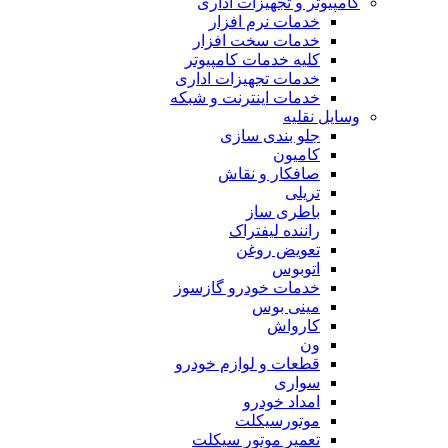
کامپیوتر و تجهیزات اداری
خدمات نرم افزار
خدمات سخت افزار
کلیه خدمات کامپیوتر
خدمات تجهیزات اداری
خدمات اینترنت و شبکه
وسایل نقلیه
جلو بندی سازی
کامیون
صافکار و نقاش
تریلی
باطری ساز
راننده لیفتراک
تعویض روغن
اتوبوس
خدمات خودرو گازسوز
مینی بوس
کارواش
ون
قطعات و لوازم خودرو
سواری
امداد خودرو
موتورسیکلت
تعمیر موتور سیکلت