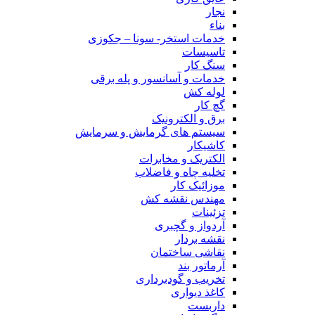
نجار
بناء
خدمات استخر- سونا – جکوزی
تاسیسات
سنگ کار
خدمات و آسانسور و پله برقی
لوله کش
گچ کار
برق و الکترونیک
سیستم های گرمایش و سرمایش
کاشیکار
الکتریک و مخابرات
تخلیه چاه و فاضلاب
موزائیک کار
مهندس نقشه کش
تزئینات
آردواز و گچبری
نقشه بردار
نقاشی ساختمان
آرماتور بند
تخریب و گودبرداری
کاغذ دیواری
داربست