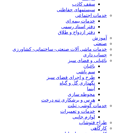
سقف کاذب
سیستمهای حفاظتی
خدمات اجتماعی
خدمات بیمه ای
دفتر اسناد رسمی
دفتر ازدواج و طلاق
آموزش
صنعتی
خدمات ماشی آلات صنعتی- ساختمانی- کشاورزی
حساب داری
باغبانی و فضای سبز
باغبان
سم پاشی
طرح و اجرای فضای سبز
نگهداری گل و گیاه
آبنما
محوطه سازی
هرس و برشکاری تنه درخت
خدمات گوشی- تبلت
خدمات و تعمیرات
لوازم جانبی
طراح فتوشاپ
کارگاهی