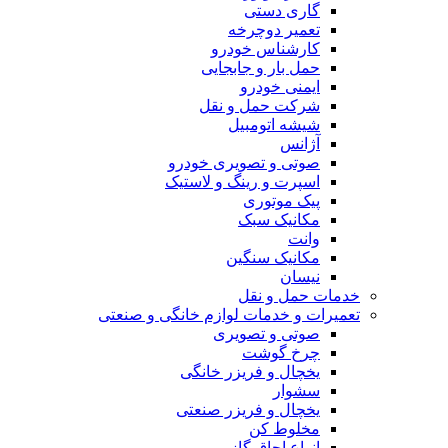
گاری دستی
تعمیر دوچرخه
کارشناس خودرو
حمل بار و جابجایی
ایمنی خودرو
شرکت حمل و نقل
شیشه اتومبیل
آژانس
صوتی و تصویری خودرو
اسپرت و رینگ و لاستیک
پیک موتوری
مکانیک سبک
وانت
مکانیک سنگین
نیسان
خدمات حمل و نقل
تعمیرات و خدمات لوازم خانگی و صنعتی
صوتی و تصویری
چرخ گوشت
یخچال و فریزر خانگی
سشوار
یخچال و فریزر صنعتی
مخلوط کن
انواع اجاق گاز