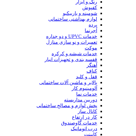
رنگ و ابزار
کفپوش
شومینه و باربیکیو
لوازم بهداشتی ساختمانی
پرده
آجرنما
خدمات UPVC و دو جداره
تعمیرات و نو سازی منازل
موکت
خدمات شیشه و کرکره
قفسه بندی و تجهیزات انبار
آهنگر
کناف
قفل و کلید
بالابر و ماشین آلات ساختمانی
آلومینیوم کار
خدمات نما
دوربین مداربسته
پخش لوازم و مصالح ساختمانی
کانال ساز
کار در ارتفاع
خدمات گاوصندوق
درب اتوماتیک
کابینت