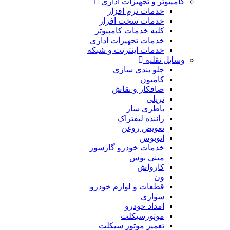
کامپیوتر و تجهیزات اداری
خدمات نرم افزار
خدمات سخت افزار
کلیه خدمات کامپیوتر
خدمات تجهیزات اداری
خدمات اینترنت و شبکه
وسایل نقلیه
جلو بندی سازی
کامیون
صافکار و نقاش
تریلی
باطری ساز
راننده لیفتراک
تعویض روغن
اتوبوس
خدمات خودرو گازسوز
مینی بوس
کارواش
ون
قطعات و لوازم خودرو
سواری
امداد خودرو
موتورسیکلت
تعمیر موتور سیکلت