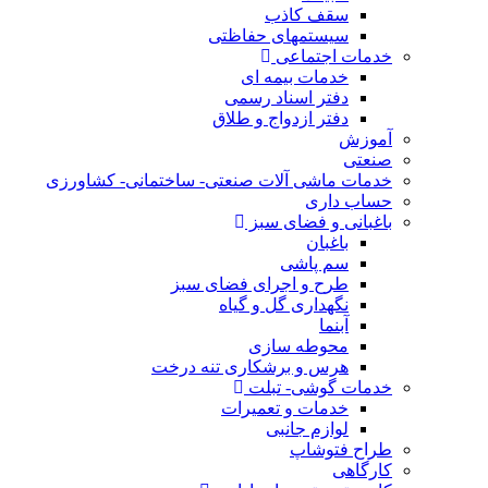
سقف کاذب
سیستمهای حفاظتی
خدمات اجتماعی
خدمات بیمه ای
دفتر اسناد رسمی
دفتر ازدواج و طلاق
آموزش
صنعتی
خدمات ماشی آلات صنعتی- ساختمانی- کشاورزی
حساب داری
باغبانی و فضای سبز
باغبان
سم پاشی
طرح و اجرای فضای سبز
نگهداری گل و گیاه
آبنما
محوطه سازی
هرس و برشکاری تنه درخت
خدمات گوشی- تبلت
خدمات و تعمیرات
لوازم جانبی
طراح فتوشاپ
کارگاهی