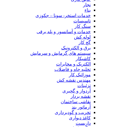
نجار
بناء
خدمات استخر- سونا – جکوزی
تاسیسات
سنگ کار
خدمات و آسانسور و پله برقی
لوله کش
گچ کار
برق و الکترونیک
سیستم های گرمایش و سرمایش
کاشیکار
الکتریک و مخابرات
تخلیه چاه و فاضلاب
موزائیک کار
مهندس نقشه کش
تزئینات
آردواز و گچبری
نقشه بردار
نقاشی ساختمان
آرماتور بند
تخریب و گودبرداری
کاغذ دیواری
داربست