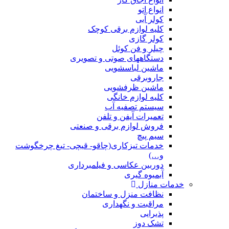
انواع اتو
کولر آبی
کلیه لوازم برقی کوچک
کولر گازی
چیلر و فن کوئل
دستگاههای صوتی و تصویری
ماشین لباسشویی
جاروبرقی
ماشین ظرفشویی
کلیه لوازم خانگی
سیستم تصفیه آب
تعمیرات آیفن و تلفن
فروش لوازم برقی و صنعتی
سیم پیچ
خدمات تیزکاری(چاقو- قیچی- تیغ چرخگوشت
و…)
دوربین عکاسی و فیلمبرداری
آبمیوه گیری
خدمات منازل
نظافت منزل و ساختمان
مراقبت و نگهداری
پذیرایی
تشک دوز