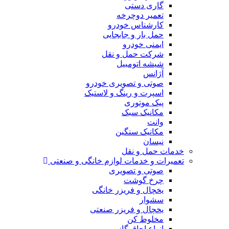
گاری دستی
تعمیر دوچرخه
کارشناس خودرو
حمل بار و جابجایی
ایمنی خودرو
شرکت حمل و نقل
شیشه اتومبیل
آژانس
صوتی و تصویری خودرو
اسپرت و رینگ و لاستیک
پیک موتوری
مکانیک سبک
وانت
مکانیک سنگین
نیسان
خدمات حمل و نقل
تعمیرات و خدمات لوازم خانگی و صنعتی
صوتی و تصویری
چرخ گوشت
یخچال و فریزر خانگی
سشوار
یخچال و فریزر صنعتی
مخلوط کن
انواع اجاق گاز