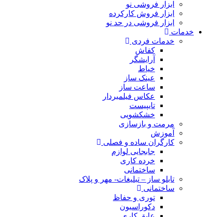
ابزار فروشی نو
ابزار فروش کارکرده
ابزار فروشی در حد نو
خدمات
خدمات فردی
کفاش
آرایشگر
خیاط
عینک ساز
ساعت ساز
عکاس فیلمبردار
تایپیست
خشکشویی
مرمت و بازسازی
آموزش
کارگران ساده و فصلی
جابجایی لوازم
خرده کاری
ساختمانی
تابلو ساز – تبلیغات- مهر و پلاک
ساختمانی
توری و حفاظ
دکوراسیون
عایق کاری