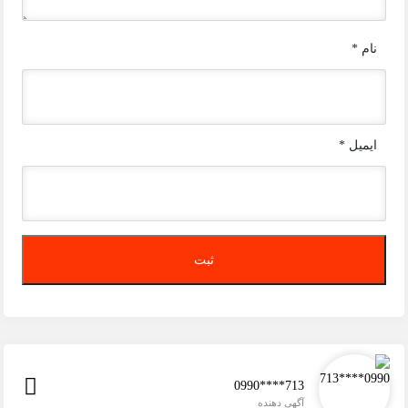
نام
*
ایمیل
*
0990****713
آگهی دهنده