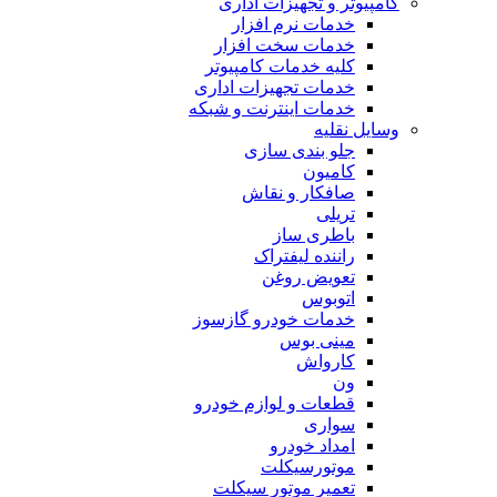
کامپیوتر و تجهیزات اداری
خدمات نرم افزار
خدمات سخت افزار
کلیه خدمات کامپیوتر
خدمات تجهیزات اداری
خدمات اینترنت و شبکه
وسایل نقلیه
جلو بندی سازی
کامیون
صافکار و نقاش
تریلی
باطری ساز
راننده لیفتراک
تعویض روغن
اتوبوس
خدمات خودرو گازسوز
مینی بوس
کارواش
ون
قطعات و لوازم خودرو
سواری
امداد خودرو
موتورسیکلت
تعمیر موتور سیکلت