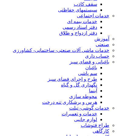
سقف کاذب
سیستمهای حفاظتی
خدمات اجتماعی
خدمات بیمه ای
دفتر اسناد رسمی
دفتر ازدواج و طلاق
آموزش
صنعتی
خدمات ماشی آلات صنعتی- ساختمانی- کشاورزی
حساب داری
باغبانی و فضای سبز
باغبان
سم پاشی
طرح و اجرای فضای سبز
نگهداری گل و گیاه
آبنما
محوطه سازی
هرس و برشکاری تنه درخت
خدمات گوشی- تبلت
خدمات و تعمیرات
لوازم جانبی
طراح فتوشاپ
کارگاهی