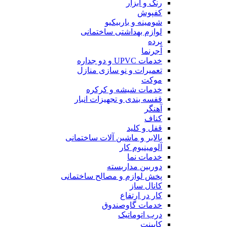
رنگ و ابزار
کفپوش
شومینه و باربیکیو
لوازم بهداشتی ساختمانی
پرده
آجرنما
خدمات UPVC و دو جداره
تعمیرات و نو سازی منازل
موکت
خدمات شیشه و کرکره
قفسه بندی و تجهیزات انبار
آهنگر
کناف
قفل و کلید
بالابر و ماشین آلات ساختمانی
آلومینیوم کار
خدمات نما
دوربین مداربسته
پخش لوازم و مصالح ساختمانی
کانال ساز
کار در ارتفاع
خدمات گاوصندوق
درب اتوماتیک
کابینت