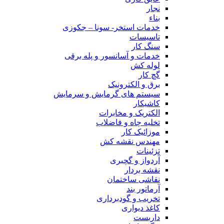
نجار
بناء
خدمات استخر- سونا – جکوزی
تاسیسات
سنگ کار
خدمات و آسانسور و پله برقی
لوله کش
گچ کار
برق و الکترونیک
سیستم های گرمایش و سرمایش
کاشیکار
الکتریک و مخابرات
تخلیه چاه و فاضلاب
موزائیک کار
مهندس نقشه کش
تزئینات
آردواز و گچبری
نقشه بردار
نقاشی ساختمان
آرماتور بند
تخریب و گودبرداری
کاغذ دیواری
داربست