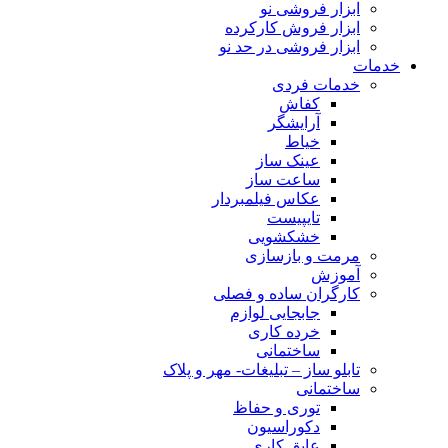
ابزار فروشی نو
ابزار فروش کارکرده
ابزار فروشی در حد نو
خدمات
خدمات فردی
کفاش
آرایشگر
خیاط
عینک ساز
ساعت ساز
عکاس فیلمبردار
تایپیست
خشکشویی
مرمت و بازسازی
آموزش
کارگران ساده و فصلی
جابجایی لوازم
خرده کاری
ساختمانی
تابلو ساز – تبلیغات- مهر و پلاک
ساختمانی
توری و حفاظ
دکوراسیون
عایق کاری