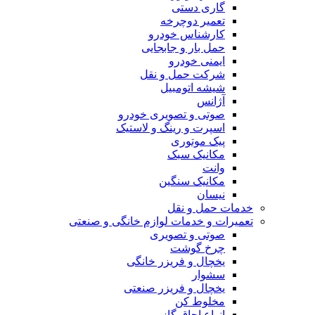
گاری دستی
تعمیر دوچرخه
کارشناس خودرو
حمل بار و جابجایی
ایمنی خودرو
شرکت حمل و نقل
شیشه اتومبیل
آژانس
صوتی و تصویری خودرو
اسپرت و رینگ و لاستیک
پیک موتوری
مکانیک سبک
وانت
مکانیک سنگین
نیسان
خدمات حمل و نقل
تعمیرات و خدمات لوازم خانگی و صنعتی
صوتی و تصویری
چرخ گوشت
یخچال و فریزر خانگی
سشوار
یخچال و فریزر صنعتی
مخلوط کن
انواع اجاق گاز