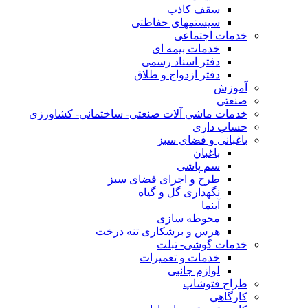
سقف کاذب
سیستمهای حفاظتی
خدمات اجتماعی
خدمات بیمه ای
دفتر اسناد رسمی
دفتر ازدواج و طلاق
آموزش
صنعتی
خدمات ماشی آلات صنعتی- ساختمانی- کشاورزی
حساب داری
باغبانی و فضای سبز
باغبان
سم پاشی
طرح و اجرای فضای سبز
نگهداری گل و گیاه
آبنما
محوطه سازی
هرس و برشکاری تنه درخت
خدمات گوشی- تبلت
خدمات و تعمیرات
لوازم جانبی
طراح فتوشاپ
کارگاهی