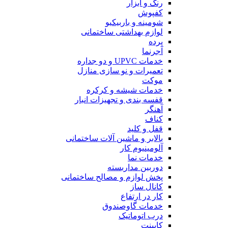
رنگ و ابزار
کفپوش
شومینه و باربیکیو
لوازم بهداشتی ساختمانی
پرده
آجرنما
خدمات UPVC و دو جداره
تعمیرات و نو سازی منازل
موکت
خدمات شیشه و کرکره
قفسه بندی و تجهیزات انبار
آهنگر
کناف
قفل و کلید
بالابر و ماشین آلات ساختمانی
آلومینیوم کار
خدمات نما
دوربین مداربسته
پخش لوازم و مصالح ساختمانی
کانال ساز
کار در ارتفاع
خدمات گاوصندوق
درب اتوماتیک
کابینت