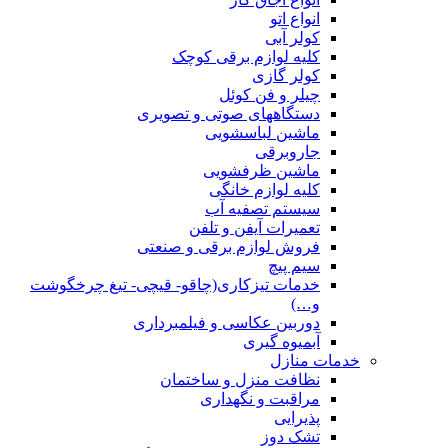
انواع اتو
کولر آبی
کلیه لوازم برقی کوچک
کولر گازی
چیلر و فن کوئل
دستگاههای صوتی و تصویری
ماشین لباسشویی
جاروبرقی
ماشین ظرفشویی
کلیه لوازم خانگی
سیستم تصفیه آب
تعمیرات آیفن و تلفن
فروش لوازم برقی و صنعتی
سیم پیچ
خدمات تیزکاری(چاقو- قیچی- تیغ چرخگوشت
و…)
دوربین عکاسی و فیلمبرداری
آبمیوه گیری
خدمات منازل
نظافت منزل و ساختمان
مراقبت و نگهداری
پذیرایی
تشک دوز