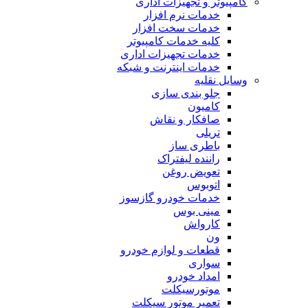
کامپیوتر و تجهیزات اداری
خدمات نرم افزار
خدمات سخت افزار
کلیه خدمات کامپیوتر
خدمات تجهیزات اداری
خدمات اینترنت و شبکه
وسایل نقلیه
جلو بندی سازی
کامیون
صافکار و نقاش
تریلی
باطری ساز
راننده لیفتراک
تعویض روغن
اتوبوس
خدمات خودرو گازسوز
مینی بوس
کارواش
ون
قطعات و لوازم خودرو
سواری
امداد خودرو
موتورسیکلت
تعمیر موتور سیکلت