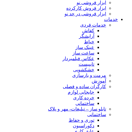
ابزار فروشی نو
ابزار فروش کارکرده
ابزار فروشی در حد نو
خدمات
خدمات فردی
کفاش
آرایشگر
خیاط
عینک ساز
ساعت ساز
عکاس فیلمبردار
تایپیست
خشکشویی
مرمت و بازسازی
آموزش
کارگران ساده و فصلی
جابجایی لوازم
خرده کاری
ساختمانی
تابلو ساز – تبلیغات- مهر و پلاک
ساختمانی
توری و حفاظ
دکوراسیون
عایق کاری