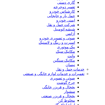
گاری دستی
تعمیر دوچرخه
کارشناس خودرو
حمل بار و جابجایی
ایمنی خودرو
شرکت حمل و نقل
شیشه اتومبیل
آژانس
صوتی و تصویری خودرو
اسپرت و رینگ و لاستیک
پیک موتوری
مکانیک سبک
وانت
مکانیک سنگین
نیسان
خدمات حمل و نقل
تعمیرات و خدمات لوازم خانگی و صنعتی
صوتی و تصویری
چرخ گوشت
یخچال و فریزر خانگی
سشوار
یخچال و فریزر صنعتی
مخلوط کن
انواع اجاق گاز