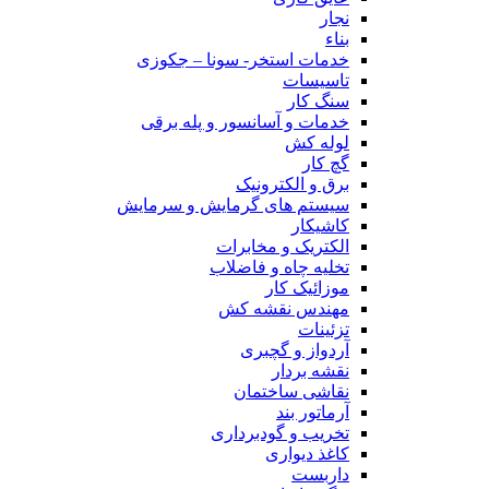
نجار
بناء
خدمات استخر- سونا – جکوزی
تاسیسات
سنگ کار
خدمات و آسانسور و پله برقی
لوله کش
گچ کار
برق و الکترونیک
سیستم های گرمایش و سرمایش
کاشیکار
الکتریک و مخابرات
تخلیه چاه و فاضلاب
موزائیک کار
مهندس نقشه کش
تزئینات
آردواز و گچبری
نقشه بردار
نقاشی ساختمان
آرماتور بند
تخریب و گودبرداری
کاغذ دیواری
داربست