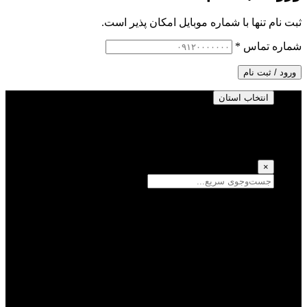
ثبت نام تنها با شماره موبایل امکان پذیر است.
شماره تماس
*
ورود / ثبت نام
انتخاب استان
انتخاب استان
(انتخاب همه)
×
سمنان
یزد
سیستان و بلوچستان
تهران
فارس
اصفهان
قزوین
آذربایجان شرقی
قم