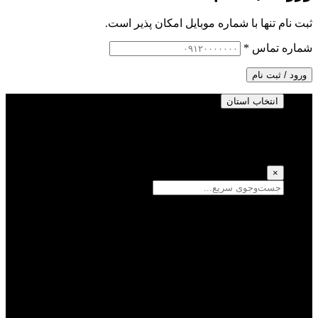
ثبت نام تنها با شماره موبایل امکان پذیر است.
شماره تماس
*
ورود / ثبت نام
انتخاب استان
انتخاب استان
(انتخاب همه)
×
سمنان
یزد
سیستان و بلوچستان
تهران
فارس
اصفهان
قزوین
آذربایجان شرقی
قم