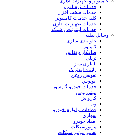
کامپیوتر و تجهیزات اداری
خدمات نرم افزار
خدمات سخت افزار
کلیه خدمات کامپیوتر
خدمات تجهیزات اداری
خدمات اینترنت و شبکه
وسایل نقلیه
جلو بندی سازی
کامیون
صافکار و نقاش
تریلی
باطری ساز
راننده لیفتراک
تعویض روغن
اتوبوس
خدمات خودرو گازسوز
مینی بوس
کارواش
ون
قطعات و لوازم خودرو
سواری
امداد خودرو
موتورسیکلت
تعمیر موتور سیکلت