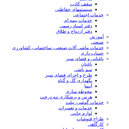
سقف کاذب
سیستمهای حفاظتی
خدمات اجتماعی
خدمات بیمه ای
دفتر اسناد رسمی
دفتر ازدواج و طلاق
آموزش
صنعتی
خدمات ماشی آلات صنعتی- ساختمانی- کشاورزی
حساب داری
باغبانی و فضای سبز
باغبان
سم پاشی
طرح و اجرای فضای سبز
نگهداری گل و گیاه
آبنما
محوطه سازی
هرس و برشکاری تنه درخت
خدمات گوشی- تبلت
خدمات و تعمیرات
لوازم جانبی
طراح فتوشاپ
کارگاهی