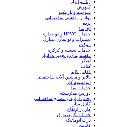
رنگ و ابزار
کفپوش
شومینه و باربیکیو
لوازم بهداشتی ساختمانی
پرده
آجرنما
خدمات UPVC و دو جداره
تعمیرات و نو سازی منازل
موکت
خدمات شیشه و کرکره
قفسه بندی و تجهیزات انبار
آهنگر
کناف
قفل و کلید
بالابر و ماشین آلات ساختمانی
آلومینیوم کار
خدمات نما
دوربین مداربسته
پخش لوازم و مصالح ساختمانی
کانال ساز
کار در ارتفاع
خدمات گاوصندوق
درب اتوماتیک
کابینت