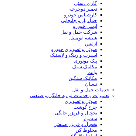
گاری دستی
تعمیر دوچرخه
کارشناس خودرو
حمل بار و جابجایی
ایمنی خودرو
شرکت حمل و نقل
شیشه اتومبیل
آژانس
صوتی و تصویری خودرو
اسپرت و رینگ و لاستیک
پیک موتوری
مکانیک سبک
وانت
مکانیک سنگین
نیسان
خدمات حمل و نقل
تعمیرات و خدمات لوازم خانگی و صنعتی
صوتی و تصویری
چرخ گوشت
یخچال و فریزر خانگی
سشوار
یخچال و فریزر صنعتی
مخلوط کن
انواع اجاق گاز