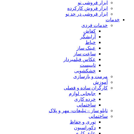
ابزار فروشی نو
ابزار فروش کارکرده
ابزار فروشی در حد نو
خدمات
خدمات فردی
کفاش
آرایشگر
خیاط
عینک ساز
ساعت ساز
عکاس فیلمبردار
تایپیست
خشکشویی
مرمت و بازسازی
آموزش
کارگران ساده و فصلی
جابجایی لوازم
خرده کاری
ساختمانی
تابلو ساز – تبلیغات- مهر و پلاک
ساختمانی
توری و حفاظ
دکوراسیون
عایق کاری