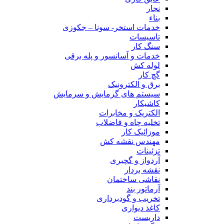
نجار
بناء
خدمات استخر- سونا – جکوزی
تاسیسات
سنگ کار
خدمات و آسانسور و پله برقی
لوله کش
گچ کار
برق و الکترونیک
سیستم های گرمایش و سرمایش
کاشیکار
الکتریک و مخابرات
تخلیه چاه و فاضلاب
موزائیک کار
مهندس نقشه کش
تزئینات
آردواز و گچبری
نقشه بردار
نقاشی ساختمان
آرماتور بند
تخریب و گودبرداری
کاغذ دیواری
داربست