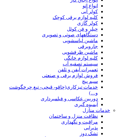
انواع اتو
کولر آبی
کلیه لوازم برقی کوچک
کولر گازی
چیلر و فن کوئل
دستگاههای صوتی و تصویری
ماشین لباسشویی
جاروبرقی
ماشین ظرفشویی
کلیه لوازم خانگی
سیستم تصفیه آب
تعمیرات آیفن و تلفن
فروش لوازم برقی و صنعتی
سیم پیچ
خدمات تیزکاری(چاقو- قیچی- تیغ چرخگوشت
و…)
دوربین عکاسی و فیلمبرداری
آبمیوه گیری
خدمات منازل
نظافت منزل و ساختمان
مراقبت و نگهداری
پذیرایی
تشک دوز