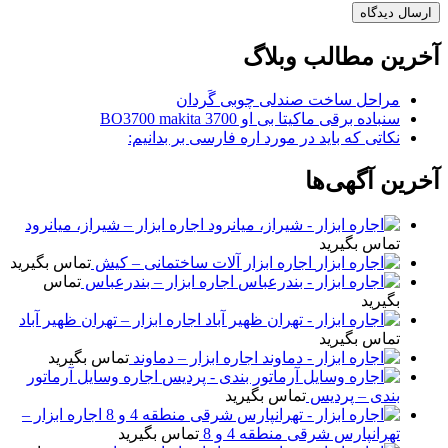
آخرین مطالب وبلاگ
مراحل ساخت صندلی چوبی گَردان
سنباده برقی ماکیتا بی او 3700 BO3700 makita
نکاتی که باید در مورد اره فارسی بر بدانیم:
آخرین آگهی‌ها
اجاره ابزار – شیراز، میانرود
تماس بگیرید
اجاره ابزار آلات ساختمانی – کیش
تماس بگیرید
اجاره ابزار – بندرعباس
تماس
بگیرید
اجاره ابزار – تهران ظهیر آباد
تماس بگیرید
اجاره ابزار – دماوند
تماس بگیرید
اجاره وسایل آرماتور
بندی – پردیس
تماس بگیرید
اجاره ابزار –
تهرانپارس شرقی منطقه 4 و 8
تماس بگیرید