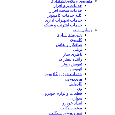
کامپیوتر و تجهیزات اداری
خدمات نرم افزار
خدمات سخت افزار
کلیه خدمات کامپیوتر
خدمات تجهیزات اداری
خدمات اینترنت و شبکه
وسایل نقلیه
جلو بندی سازی
کامیون
صافکار و نقاش
تریلی
باطری ساز
راننده لیفتراک
تعویض روغن
اتوبوس
خدمات خودرو گازسوز
مینی بوس
کارواش
ون
قطعات و لوازم خودرو
سواری
امداد خودرو
موتورسیکلت
تعمیر موتور سیکلت