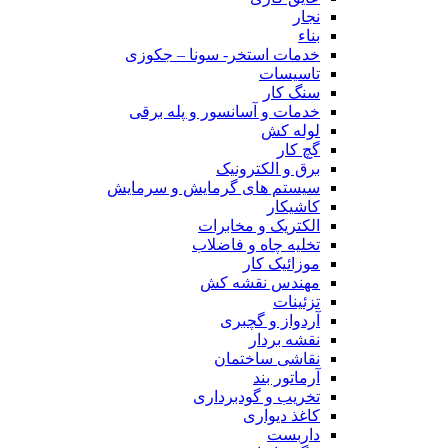
نجار
بناء
خدمات استخر- سونا – جکوزی
تاسیسات
سنگ کار
خدمات و آسانسور و پله برقی
لوله کش
گچ کار
برق و الکترونیک
سیستم های گرمایش و سرمایش
کاشیکار
الکتریک و مخابرات
تخلیه چاه و فاضلاب
موزائیک کار
مهندس نقشه کش
تزئینات
آردواز و گچبری
نقشه بردار
نقاشی ساختمان
آرماتور بند
تخریب و گودبرداری
کاغذ دیواری
داربست