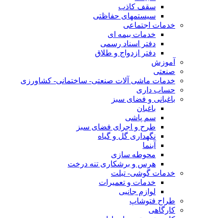
سقف کاذب
سیستمهای حفاظتی
خدمات اجتماعی
خدمات بیمه ای
دفتر اسناد رسمی
دفتر ازدواج و طلاق
آموزش
صنعتی
خدمات ماشی آلات صنعتی- ساختمانی- کشاورزی
حساب داری
باغبانی و فضای سبز
باغبان
سم پاشی
طرح و اجرای فضای سبز
نگهداری گل و گیاه
آبنما
محوطه سازی
هرس و برشکاری تنه درخت
خدمات گوشی- تبلت
خدمات و تعمیرات
لوازم جانبی
طراح فتوشاپ
کارگاهی