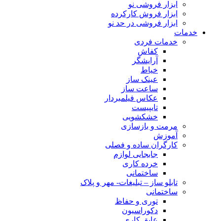
ابزار فروشی نو
ابزار فروش کارکرده
ابزار فروشی در حد نو
خدمات
خدمات فردی
کفاش
آرایشگر
خیاط
عینک ساز
ساعت ساز
عکاس فیلمبردار
تایپیست
خشکشویی
مرمت و بازسازی
آموزش
کارگران ساده و فصلی
جابجایی لوازم
خرده کاری
ساختمانی
تابلو ساز – تبلیغات- مهر و پلاک
ساختمانی
توری و حفاظ
دکوراسیون
عایق کاری