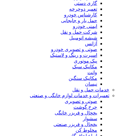
گاری دستی
تعمیر دوچرخه
کارشناس خودرو
حمل بار و جابجایی
ایمنی خودرو
شرکت حمل و نقل
شیشه اتومبیل
آژانس
صوتی و تصویری خودرو
اسپرت و رینگ و لاستیک
پیک موتوری
مکانیک سبک
وانت
مکانیک سنگین
نیسان
خدمات حمل و نقل
تعمیرات و خدمات لوازم خانگی و صنعتی
صوتی و تصویری
چرخ گوشت
یخچال و فریزر خانگی
سشوار
یخچال و فریزر صنعتی
مخلوط کن
انواع اجاق گاز