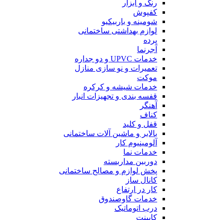
رنگ و ابزار
کفپوش
شومینه و باربیکیو
لوازم بهداشتی ساختمانی
پرده
آجرنما
خدمات UPVC و دو جداره
تعمیرات و نو سازی منازل
موکت
خدمات شیشه و کرکره
قفسه بندی و تجهیزات انبار
آهنگر
کناف
قفل و کلید
بالابر و ماشین آلات ساختمانی
آلومینیوم کار
خدمات نما
دوربین مداربسته
پخش لوازم و مصالح ساختمانی
کانال ساز
کار در ارتفاع
خدمات گاوصندوق
درب اتوماتیک
کابینت