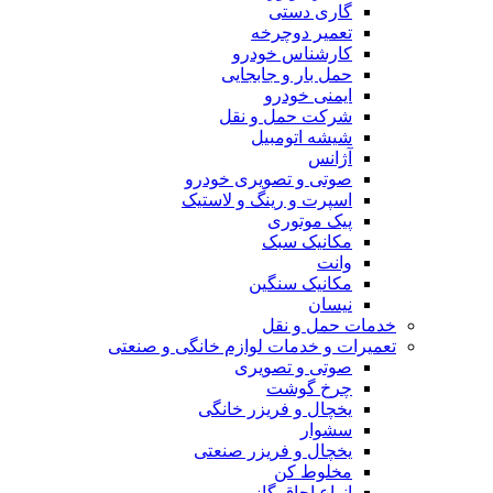
گاری دستی
تعمیر دوچرخه
کارشناس خودرو
حمل بار و جابجایی
ایمنی خودرو
شرکت حمل و نقل
شیشه اتومبیل
آژانس
صوتی و تصویری خودرو
اسپرت و رینگ و لاستیک
پیک موتوری
مکانیک سبک
وانت
مکانیک سنگین
نیسان
خدمات حمل و نقل
تعمیرات و خدمات لوازم خانگی و صنعتی
صوتی و تصویری
چرخ گوشت
یخچال و فریزر خانگی
سشوار
یخچال و فریزر صنعتی
مخلوط کن
انواع اجاق گاز