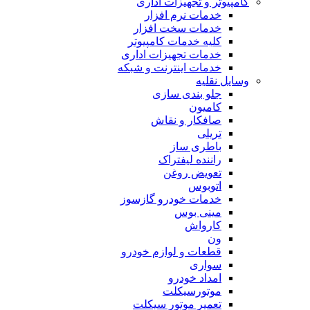
کامپیوتر و تجهیزات اداری
خدمات نرم افزار
خدمات سخت افزار
کلیه خدمات کامپیوتر
خدمات تجهیزات اداری
خدمات اینترنت و شبکه
وسایل نقلیه
جلو بندی سازی
کامیون
صافکار و نقاش
تریلی
باطری ساز
راننده لیفتراک
تعویض روغن
اتوبوس
خدمات خودرو گازسوز
مینی بوس
کارواش
ون
قطعات و لوازم خودرو
سواری
امداد خودرو
موتورسیکلت
تعمیر موتور سیکلت