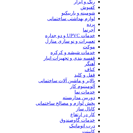
رنگ و ابزار
کفپوش
شومینه و باربیکیو
لوازم بهداشتی ساختمانی
پرده
آجرنما
خدمات UPVC و دو جداره
تعمیرات و نو سازی منازل
موکت
خدمات شیشه و کرکره
قفسه بندی و تجهیزات انبار
آهنگر
کناف
قفل و کلید
بالابر و ماشین آلات ساختمانی
آلومینیوم کار
خدمات نما
دوربین مداربسته
پخش لوازم و مصالح ساختمانی
کانال ساز
کار در ارتفاع
خدمات گاوصندوق
درب اتوماتیک
کابینت