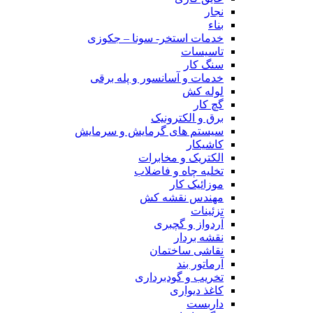
نجار
بناء
خدمات استخر- سونا – جکوزی
تاسیسات
سنگ کار
خدمات و آسانسور و پله برقی
لوله کش
گچ کار
برق و الکترونیک
سیستم های گرمایش و سرمایش
کاشیکار
الکتریک و مخابرات
تخلیه چاه و فاضلاب
موزائیک کار
مهندس نقشه کش
تزئینات
آردواز و گچبری
نقشه بردار
نقاشی ساختمان
آرماتور بند
تخریب و گودبرداری
کاغذ دیواری
داربست