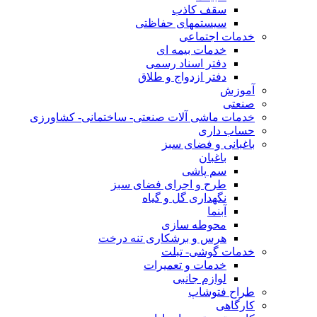
سقف کاذب
سیستمهای حفاظتی
خدمات اجتماعی
خدمات بیمه ای
دفتر اسناد رسمی
دفتر ازدواج و طلاق
آموزش
صنعتی
خدمات ماشی آلات صنعتی- ساختمانی- کشاورزی
حساب داری
باغبانی و فضای سبز
باغبان
سم پاشی
طرح و اجرای فضای سبز
نگهداری گل و گیاه
آبنما
محوطه سازی
هرس و برشکاری تنه درخت
خدمات گوشی- تبلت
خدمات و تعمیرات
لوازم جانبی
طراح فتوشاپ
کارگاهی