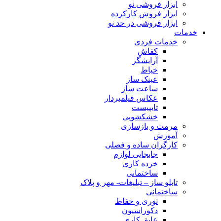
ابزار فروشی نو
ابزار فروش کارکرده
ابزار فروشی در حد نو
خدمات
خدمات فردی
کفاش
آرایشگر
خیاط
عینک ساز
ساعت ساز
عکاس فیلمبردار
تایپیست
خشکشویی
مرمت و بازسازی
آموزش
کارگران ساده و فصلی
جابجایی لوازم
خرده کاری
ساختمانی
تابلو ساز – تبلیغات- مهر و پلاک
ساختمانی
توری و حفاظ
دکوراسیون
عایق کاری