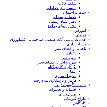
سقف کاذب
سیستمهای حفاظتی
خدمات اجتماعی
خدمات بیمه ای
دفتر اسناد رسمی
دفتر ازدواج و طلاق
آموزش
صنعتی
خدمات ماشی آلات صنعتی- ساختمانی- کشاورزی
حساب داری
باغبانی و فضای سبز
باغبان
سم پاشی
طرح و اجرای فضای سبز
نگهداری گل و گیاه
آبنما
محوطه سازی
هرس و برشکاری تنه درخت
خدمات گوشی- تبلت
خدمات و تعمیرات
لوازم جانبی
طراح فتوشاپ
کارگاهی