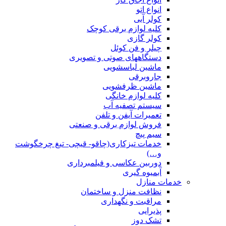
انواع اتو
کولر آبی
کلیه لوازم برقی کوچک
کولر گازی
چیلر و فن کوئل
دستگاههای صوتی و تصویری
ماشین لباسشویی
جاروبرقی
ماشین ظرفشویی
کلیه لوازم خانگی
سیستم تصفیه آب
تعمیرات آیفن و تلفن
فروش لوازم برقی و صنعتی
سیم پیچ
خدمات تیزکاری(چاقو- قیچی- تیغ چرخگوشت
و…)
دوربین عکاسی و فیلمبرداری
آبمیوه گیری
خدمات منازل
نظافت منزل و ساختمان
مراقبت و نگهداری
پذیرایی
تشک دوز