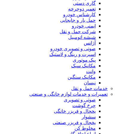
گاری دستی
تعمیر دوچرخه
کارشناس خودرو
حمل بار و جابجایی
ایمنی خودرو
شرکت حمل و نقل
شیشه اتومبیل
آژانس
صوتی و تصویری خودرو
اسپرت و رینگ و لاستیک
پیک موتوری
مکانیک سبک
وانت
مکانیک سنگین
نیسان
خدمات حمل و نقل
تعمیرات و خدمات لوازم خانگی و صنعتی
صوتی و تصویری
چرخ گوشت
یخچال و فریزر خانگی
سشوار
یخچال و فریزر صنعتی
مخلوط کن
انواع اجاق گاز