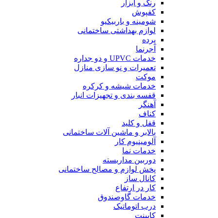
رنگ و ابزار
کفپوش
شومینه و باربیکیو
لوازم بهداشتی ساختمانی
پرده
آجرنما
خدمات UPVC و دو جداره
تعمیرات و نو سازی منازل
موکت
خدمات شیشه و کرکره
قفسه بندی و تجهیزات انبار
آهنگر
کناف
قفل و کلید
بالابر و ماشین آلات ساختمانی
آلومینیوم کار
خدمات نما
دوربین مداربسته
پخش لوازم و مصالح ساختمانی
کانال ساز
کار در ارتفاع
خدمات گاوصندوق
درب اتوماتیک
کابینت