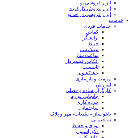
ابزار فروشی نو
ابزار فروش کارکرده
ابزار فروشی در حد نو
خدمات
خدمات فردی
کفاش
آرایشگر
خیاط
عینک ساز
ساعت ساز
عکاس فیلمبردار
تایپیست
خشکشویی
مرمت و بازسازی
آموزش
کارگران ساده و فصلی
جابجایی لوازم
خرده کاری
ساختمانی
تابلو ساز – تبلیغات- مهر و پلاک
ساختمانی
توری و حفاظ
دکوراسیون
عایق کاری