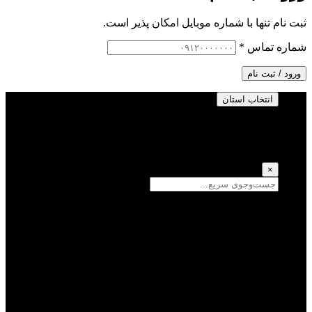
ثبت نام تنها با شماره موبایل امکان پذیر است.
شماره تماس
*
ورود / ثبت نام
انتخاب استان
انتخاب استان
(انتخاب همه)
×
سمنان
یزد
سیستان و بلوچستان
تهران
فارس
اصفهان
قزوین
آذربایجان شرقی
قم