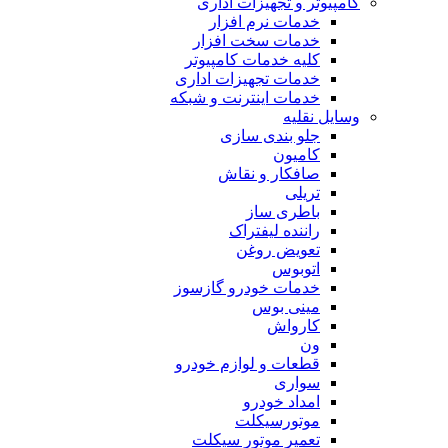
کامپیوتر و تجهیزات اداری
خدمات نرم افزار
خدمات سخت افزار
کلیه خدمات کامپیوتر
خدمات تجهیزات اداری
خدمات اینترنت و شبکه
وسایل نقلیه
جلو بندی سازی
کامیون
صافکار و نقاش
تریلی
باطری ساز
راننده لیفتراک
تعویض روغن
اتوبوس
خدمات خودرو گازسوز
مینی بوس
کارواش
ون
قطعات و لوازم خودرو
سواری
امداد خودرو
موتورسیکلت
تعمیر موتور سیکلت