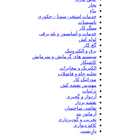
نجار
بناء
خدمات استخر- سونا – جکوزی
تاسیسات
سنگ کار
خدمات و آسانسور و پله برقی
لوله کش
گچ کار
برق و الکترونیک
سیستم های گرمایش و سرمایش
کاشیکار
الکتریک و مخابرات
تخلیه چاه و فاضلاب
موزائیک کار
مهندس نقشه کش
تزئینات
آردواز و گچبری
نقشه بردار
نقاشی ساختمان
آرماتور بند
تخریب و گودبرداری
کاغذ دیواری
داربست