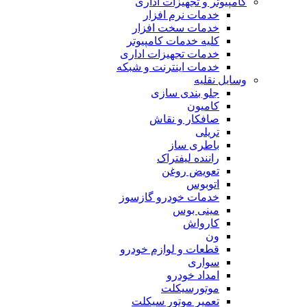
کامپیوتر و تجهیزات اداری
خدمات نرم افزار
خدمات سخت افزار
کلیه خدمات کامپیوتر
خدمات تجهیزات اداری
خدمات اینترنت و شبکه
وسایل نقلیه
جلو بندی سازی
کامیون
صافکار و نقاش
تریلی
باطری ساز
راننده لیفتراک
تعویض روغن
اتوبوس
خدمات خودرو گازسوز
مینی بوس
کارواش
ون
قطعات و لوازم خودرو
سواری
امداد خودرو
موتورسیکلت
تعمیر موتور سیکلت