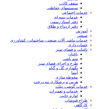
سقف کاذب
سیستمهای حفاظتی
خدمات اجتماعی
خدمات بیمه ای
دفتر اسناد رسمی
دفتر ازدواج و طلاق
آموزش
صنعتی
خدمات ماشی آلات صنعتی- ساختمانی- کشاورزی
حساب داری
باغبانی و فضای سبز
باغبان
سم پاشی
طرح و اجرای فضای سبز
نگهداری گل و گیاه
آبنما
محوطه سازی
هرس و برشکاری تنه درخت
خدمات گوشی- تبلت
خدمات و تعمیرات
لوازم جانبی
طراح فتوشاپ
کارگاهی