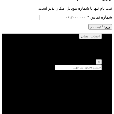
ثبت نام تنها با شماره موبایل امکان پذیر است.
شماره تماس
*
ورود / ثبت نام
انتخاب استان
انتخاب استان
(انتخاب همه)
×
سمنان
یزد
سیستان و بلوچستان
تهران
فارس
اصفهان
قزوین
آذربایجان شرقی
قم