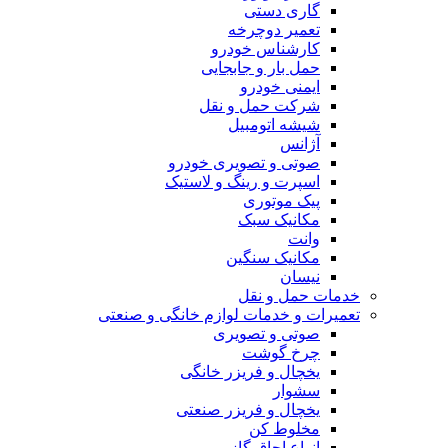
گاری دستی
تعمیر دوچرخه
کارشناس خودرو
حمل بار و جابجایی
ایمنی خودرو
شرکت حمل و نقل
شیشه اتومبیل
آژانس
صوتی و تصویری خودرو
اسپرت و رینگ و لاستیک
پیک موتوری
مکانیک سبک
وانت
مکانیک سنگین
نیسان
خدمات حمل و نقل
تعمیرات و خدمات لوازم خانگی و صنعتی
صوتی و تصویری
چرخ گوشت
یخچال و فریزر خانگی
سشوار
یخچال و فریزر صنعتی
مخلوط کن
انواع اجاق گاز