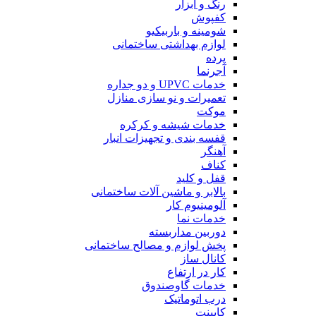
رنگ و ابزار
کفپوش
شومینه و باربیکیو
لوازم بهداشتی ساختمانی
پرده
آجرنما
خدمات UPVC و دو جداره
تعمیرات و نو سازی منازل
موکت
خدمات شیشه و کرکره
قفسه بندی و تجهیزات انبار
آهنگر
کناف
قفل و کلید
بالابر و ماشین آلات ساختمانی
آلومینیوم کار
خدمات نما
دوربین مداربسته
پخش لوازم و مصالح ساختمانی
کانال ساز
کار در ارتفاع
خدمات گاوصندوق
درب اتوماتیک
کابینت