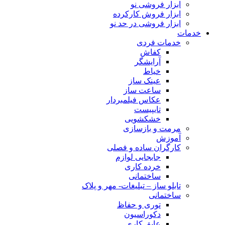
ابزار فروشی نو
ابزار فروش کارکرده
ابزار فروشی در حد نو
خدمات
خدمات فردی
کفاش
آرایشگر
خیاط
عینک ساز
ساعت ساز
عکاس فیلمبردار
تایپیست
خشکشویی
مرمت و بازسازی
آموزش
کارگران ساده و فصلی
جابجایی لوازم
خرده کاری
ساختمانی
تابلو ساز – تبلیغات- مهر و پلاک
ساختمانی
توری و حفاظ
دکوراسیون
عایق کاری