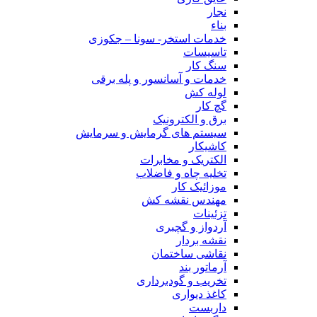
نجار
بناء
خدمات استخر- سونا – جکوزی
تاسیسات
سنگ کار
خدمات و آسانسور و پله برقی
لوله کش
گچ کار
برق و الکترونیک
سیستم های گرمایش و سرمایش
کاشیکار
الکتریک و مخابرات
تخلیه چاه و فاضلاب
موزائیک کار
مهندس نقشه کش
تزئینات
آردواز و گچبری
نقشه بردار
نقاشی ساختمان
آرماتور بند
تخریب و گودبرداری
کاغذ دیواری
داربست