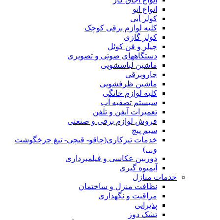
انواع اتو
کولر آبی
کلیه لوازم برقی کوچک
کولر گازی
چیلر و فن کوئل
دستگاههای صوتی و تصویری
ماشین لباسشویی
جاروبرقی
ماشین ظرفشویی
کلیه لوازم خانگی
سیستم تصفیه آب
تعمیرات آیفن و تلفن
فروش لوازم برقی و صنعتی
سیم پیچ
خدمات تیزکاری(چاقو- قیچی- تیغ چرخگوشت
و…)
دوربین عکاسی و فیلمبرداری
آبمیوه گیری
خدمات منازل
نظافت منزل و ساختمان
مراقبت و نگهداری
پذیرایی
تشک دوز