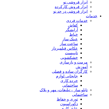
ابزار فروشی نو
ابزار فروش کارکرده
ابزار فروشی در حد نو
خدمات
خدمات فردی
کفاش
آرایشگر
خیاط
عینک ساز
ساعت ساز
عکاس فیلمبردار
تایپیست
خشکشویی
مرمت و بازسازی
آموزش
کارگران ساده و فصلی
جابجایی لوازم
خرده کاری
ساختمانی
تابلو ساز – تبلیغات- مهر و پلاک
ساختمانی
توری و حفاظ
دکوراسیون
عایق کاری