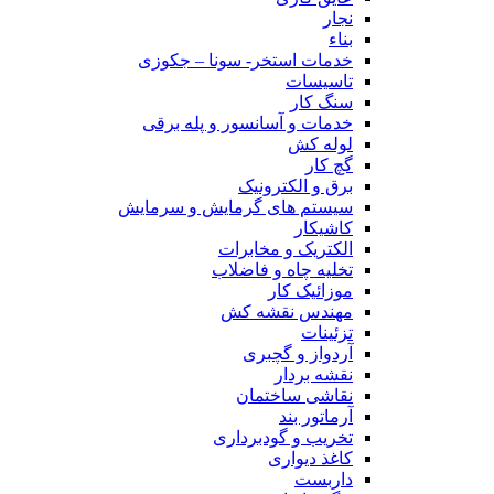
نجار
بناء
خدمات استخر- سونا – جکوزی
تاسیسات
سنگ کار
خدمات و آسانسور و پله برقی
لوله کش
گچ کار
برق و الکترونیک
سیستم های گرمایش و سرمایش
کاشیکار
الکتریک و مخابرات
تخلیه چاه و فاضلاب
موزائیک کار
مهندس نقشه کش
تزئینات
آردواز و گچبری
نقشه بردار
نقاشی ساختمان
آرماتور بند
تخریب و گودبرداری
کاغذ دیواری
داربست