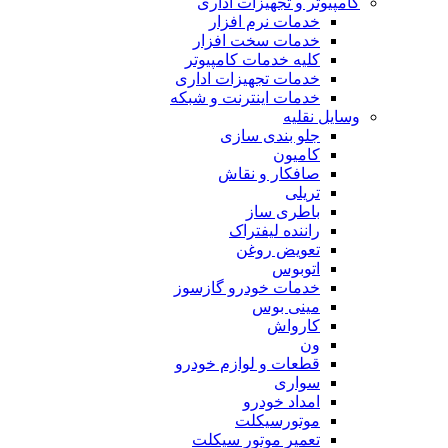
کامپیوتر و تجهیزات اداری
خدمات نرم افزار
خدمات سخت افزار
کلیه خدمات کامپیوتر
خدمات تجهیزات اداری
خدمات اینترنت و شبکه
وسایل نقلیه
جلو بندی سازی
کامیون
صافکار و نقاش
تریلی
باطری ساز
راننده لیفتراک
تعویض روغن
اتوبوس
خدمات خودرو گازسوز
مینی بوس
کارواش
ون
قطعات و لوازم خودرو
سواری
امداد خودرو
موتورسیکلت
تعمیر موتور سیکلت