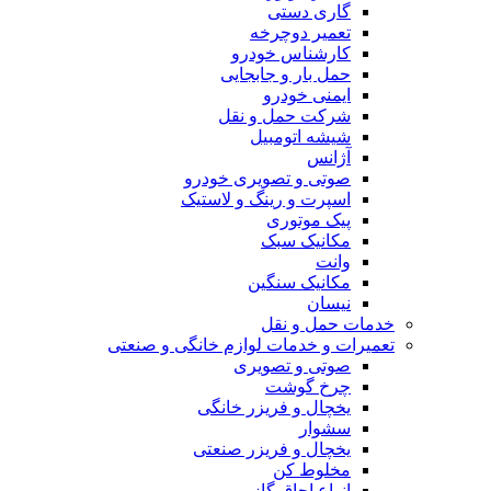
گاری دستی
تعمیر دوچرخه
کارشناس خودرو
حمل بار و جابجایی
ایمنی خودرو
شرکت حمل و نقل
شیشه اتومبیل
آژانس
صوتی و تصویری خودرو
اسپرت و رینگ و لاستیک
پیک موتوری
مکانیک سبک
وانت
مکانیک سنگین
نیسان
خدمات حمل و نقل
تعمیرات و خدمات لوازم خانگی و صنعتی
صوتی و تصویری
چرخ گوشت
یخچال و فریزر خانگی
سشوار
یخچال و فریزر صنعتی
مخلوط کن
انواع اجاق گاز