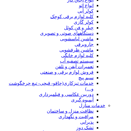
انواع اتو
کولر آبی
کلیه لوازم برقی کوچک
کولر گازی
چیلر و فن کوئل
دستگاههای صوتی و تصویری
ماشین لباسشویی
جاروبرقی
ماشین ظرفشویی
کلیه لوازم خانگی
سیستم تصفیه آب
تعمیرات آیفن و تلفن
فروش لوازم برقی و صنعتی
سیم پیچ
خدمات تیزکاری(چاقو- قیچی- تیغ چرخگوشت
و…)
دوربین عکاسی و فیلمبرداری
آبمیوه گیری
خدمات منازل
نظافت منزل و ساختمان
مراقبت و نگهداری
پذیرایی
تشک دوز