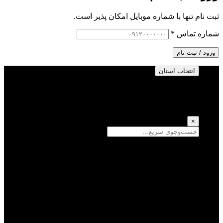
ثبت نام تنها با شماره موبایل امکان پذیر است.
شماره تماس
*
ورود / ثبت نام
انتخاب استان
انتخاب استان
(انتخاب همه)
×
سمنان
یزد
سیستان و بلوچستان
تهران
فارس
اصفهان
قزوین
آذربایجان شرقی
قم