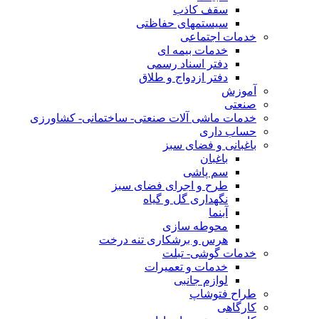
سقف کاذب
سیستمهای حفاظتی
خدمات اجتماعی
خدمات بیمه ای
دفتر اسناد رسمی
دفتر ازدواج و طلاق
آموزش
صنعتی
خدمات ماشی آلات صنعتی- ساختمانی- کشاورزی
حساب داری
باغبانی و فضای سبز
باغبان
سم پاشی
طرح و اجرای فضای سبز
نگهداری گل و گیاه
آبنما
محوطه سازی
هرس و برشکاری تنه درخت
خدمات گوشی- تبلت
خدمات و تعمیرات
لوازم جانبی
طراح فتوشاپ
کارگاهی