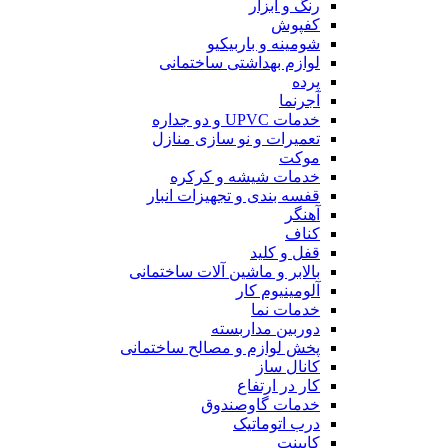
رنگ و ابزار
کفپوش
شومینه و باربیکیو
لوازم بهداشتی ساختمانی
پرده
آجرنما
خدمات UPVC و دو جداره
تعمیرات و نو سازی منازل
موکت
خدمات شیشه و کرکره
قفسه بندی و تجهیزات انبار
آهنگر
کناف
قفل و کلید
بالابر و ماشین آلات ساختمانی
آلومینیوم کار
خدمات نما
دوربین مداربسته
پخش لوازم و مصالح ساختمانی
کانال ساز
کار در ارتفاع
خدمات گاوصندوق
درب اتوماتیک
کابینت