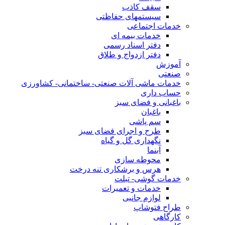
سقف کاذب
سیستمهای حفاظتی
خدمات اجتماعی
خدمات بیمه ای
دفتر اسناد رسمی
دفتر ازدواج و طلاق
آموزش
صنعتی
خدمات ماشی آلات صنعتی- ساختمانی- کشاورزی
حساب داری
باغبانی و فضای سبز
باغبان
سم پاشی
طرح و اجرای فضای سبز
نگهداری گل و گیاه
آبنما
محوطه سازی
هرس و برشکاری تنه درخت
خدمات گوشی- تبلت
خدمات و تعمیرات
لوازم جانبی
طراح فتوشاپ
کارگاهی