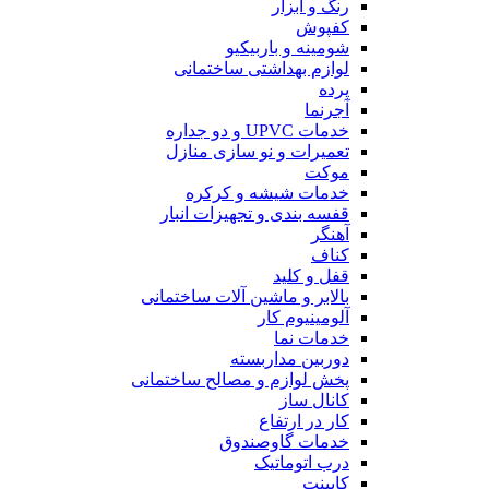
رنگ و ابزار
کفپوش
شومینه و باربیکیو
لوازم بهداشتی ساختمانی
پرده
آجرنما
خدمات UPVC و دو جداره
تعمیرات و نو سازی منازل
موکت
خدمات شیشه و کرکره
قفسه بندی و تجهیزات انبار
آهنگر
کناف
قفل و کلید
بالابر و ماشین آلات ساختمانی
آلومینیوم کار
خدمات نما
دوربین مداربسته
پخش لوازم و مصالح ساختمانی
کانال ساز
کار در ارتفاع
خدمات گاوصندوق
درب اتوماتیک
کابینت