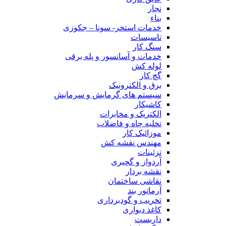
نجار
بناء
خدمات استخر- سونا – جکوزی
تاسیسات
سنگ کار
خدمات و آسانسور و پله برقی
لوله کش
گچ کار
برق و الکترونیک
سیستم های گرمایش و سرمایش
کاشیکار
الکتریک و مخابرات
تخلیه چاه و فاضلاب
موزائیک کار
مهندس نقشه کش
تزئینات
آردواز و گچبری
نقشه بردار
نقاشی ساختمان
آرماتور بند
تخریب و گودبرداری
کاغذ دیواری
داربست