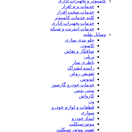
کامپیوتر و تجهیزات اداری
خدمات نرم افزار
خدمات سخت افزار
کلیه خدمات کامپیوتر
خدمات تجهیزات اداری
خدمات اینترنت و شبکه
وسایل نقلیه
جلو بندی سازی
کامیون
صافکار و نقاش
تریلی
باطری ساز
راننده لیفتراک
تعویض روغن
اتوبوس
خدمات خودرو گازسوز
مینی بوس
کارواش
ون
قطعات و لوازم خودرو
سواری
امداد خودرو
موتورسیکلت
تعمیر موتور سیکلت