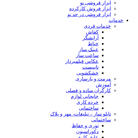
ابزار فروشی نو
ابزار فروش کارکرده
ابزار فروشی در حد نو
خدمات
خدمات فردی
کفاش
آرایشگر
خیاط
عینک ساز
ساعت ساز
عکاس فیلمبردار
تایپیست
خشکشویی
مرمت و بازسازی
آموزش
کارگران ساده و فصلی
جابجایی لوازم
خرده کاری
ساختمانی
تابلو ساز – تبلیغات- مهر و پلاک
ساختمانی
توری و حفاظ
دکوراسیون
عایق کاری