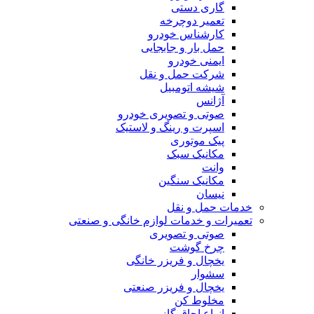
گاری دستی
تعمیر دوچرخه
کارشناس خودرو
حمل بار و جابجایی
ایمنی خودرو
شرکت حمل و نقل
شیشه اتومبیل
آژانس
صوتی و تصویری خودرو
اسپرت و رینگ و لاستیک
پیک موتوری
مکانیک سبک
وانت
مکانیک سنگین
نیسان
خدمات حمل و نقل
تعمیرات و خدمات لوازم خانگی و صنعتی
صوتی و تصویری
چرخ گوشت
یخچال و فریزر خانگی
سشوار
یخچال و فریزر صنعتی
مخلوط کن
انواع اجاق گاز