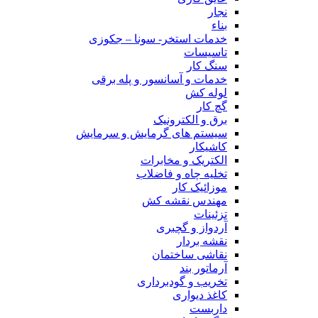
نجار
بناء
خدمات استخر- سونا – جکوزی
تاسیسات
سنگ کار
خدمات و آسانسور و پله برقی
لوله کش
گچ کار
برق و الکترونیک
سیستم های گرمایش و سرمایش
کاشیکار
الکتریک و مخابرات
تخلیه چاه و فاضلاب
موزائیک کار
مهندس نقشه کش
تزئینات
آردواز و گچبری
نقشه بردار
نقاشی ساختمان
آرماتور بند
تخریب و گودبرداری
کاغذ دیواری
داربست