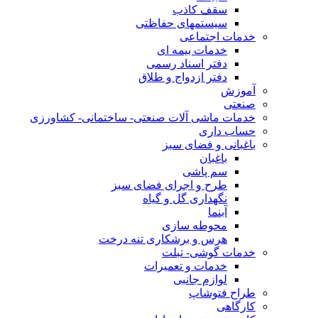
سقف کاذب
سیستمهای حفاظتی
خدمات اجتماعی
خدمات بیمه ای
دفتر اسناد رسمی
دفتر ازدواج و طلاق
آموزش
صنعتی
خدمات ماشی آلات صنعتی- ساختمانی- کشاورزی
حساب داری
باغبانی و فضای سبز
باغبان
سم پاشی
طرح و اجرای فضای سبز
نگهداری گل و گیاه
آبنما
محوطه سازی
هرس و برشکاری تنه درخت
خدمات گوشی- تبلت
خدمات و تعمیرات
لوازم جانبی
طراح فتوشاپ
کارگاهی