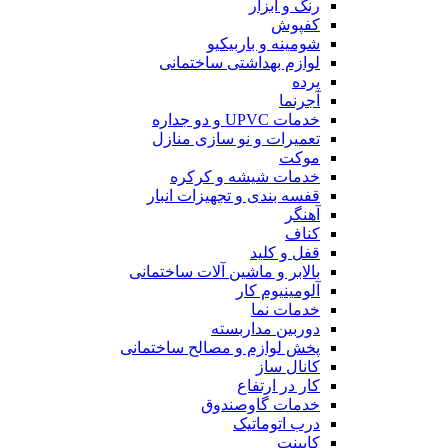
رنگ و ابزار
کفپوش
شومینه و باربیکیو
لوازم بهداشتی ساختمانی
پرده
آجرنما
خدمات UPVC و دو جداره
تعمیرات و نو سازی منازل
موکت
خدمات شیشه و کرکره
قفسه بندی و تجهیزات انبار
آهنگر
کناف
قفل و کلید
بالابر و ماشین آلات ساختمانی
آلومینیوم کار
خدمات نما
دوربین مداربسته
پخش لوازم و مصالح ساختمانی
کانال ساز
کار در ارتفاع
خدمات گاوصندوق
درب اتوماتیک
کابینت