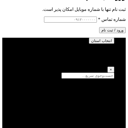
ثبت نام تنها با شماره موبایل امکان پذیر است.
شماره تماس
*
ورود / ثبت نام
انتخاب استان
انتخاب استان
(انتخاب همه)
×
سمنان
یزد
سیستان و بلوچستان
تهران
فارس
اصفهان
قزوین
آذربایجان شرقی
قم