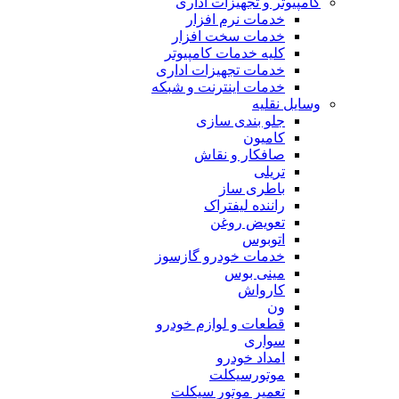
کامپیوتر و تجهیزات اداری
خدمات نرم افزار
خدمات سخت افزار
کلیه خدمات کامپیوتر
خدمات تجهیزات اداری
خدمات اینترنت و شبکه
وسایل نقلیه
جلو بندی سازی
کامیون
صافکار و نقاش
تریلی
باطری ساز
راننده لیفتراک
تعویض روغن
اتوبوس
خدمات خودرو گازسوز
مینی بوس
کارواش
ون
قطعات و لوازم خودرو
سواری
امداد خودرو
موتورسیکلت
تعمیر موتور سیکلت