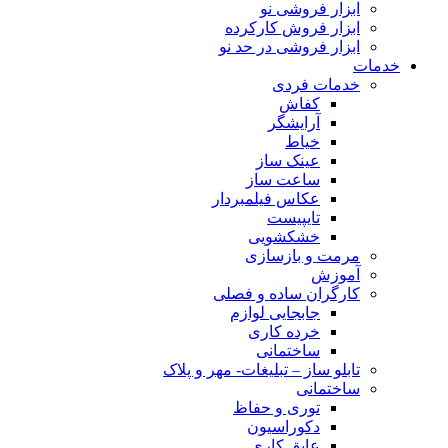
ابزار فروشی نو
ابزار فروش کارکرده
ابزار فروشی در حد نو
خدمات
خدمات فردی
کفاش
آرایشگر
خیاط
عینک ساز
ساعت ساز
عکاس فیلمبردار
تایپیست
خشکشویی
مرمت و بازسازی
آموزش
کارگران ساده و فصلی
جابجایی لوازم
خرده کاری
ساختمانی
تابلو ساز – تبلیغات- مهر و پلاک
ساختمانی
توری و حفاظ
دکوراسیون
عایق کاری