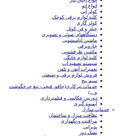
انواع اتو
کولر آبی
کلیه لوازم برقی کوچک
کولر گازی
چیلر و فن کوئل
دستگاههای صوتی و تصویری
ماشین لباسشویی
جاروبرقی
ماشین ظرفشویی
کلیه لوازم خانگی
سیستم تصفیه آب
تعمیرات آیفن و تلفن
فروش لوازم برقی و صنعتی
سیم پیچ
خدمات تیزکاری(چاقو- قیچی- تیغ چرخگوشت
و…)
دوربین عکاسی و فیلمبرداری
آبمیوه گیری
خدمات منازل
نظافت منزل و ساختمان
مراقبت و نگهداری
پذیرایی
تشک دوز