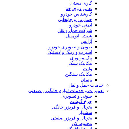
گاری دستی
تعمیر دوچرخه
کارشناس خودرو
حمل بار و جابجایی
ایمنی خودرو
شرکت حمل و نقل
شیشه اتومبیل
آژانس
صوتی و تصویری خودرو
اسپرت و رینگ و لاستیک
پیک موتوری
مکانیک سبک
وانت
مکانیک سنگین
نیسان
خدمات حمل و نقل
تعمیرات و خدمات لوازم خانگی و صنعتی
صوتی و تصویری
چرخ گوشت
یخچال و فریزر خانگی
سشوار
یخچال و فریزر صنعتی
مخلوط کن
انواع اجاق گاز