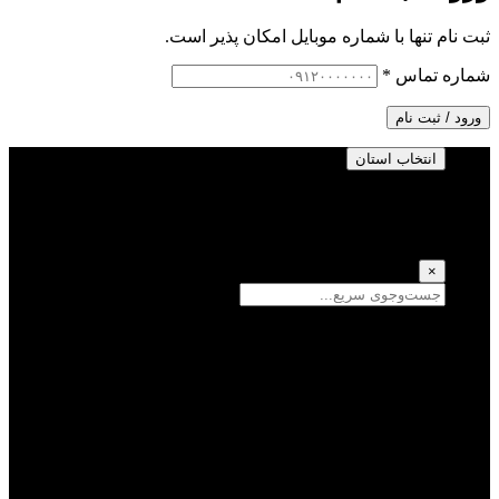
ثبت نام تنها با شماره موبایل امکان پذیر است.
شماره تماس
*
ورود / ثبت نام
انتخاب استان
انتخاب استان
(انتخاب همه)
×
سمنان
یزد
سیستان و بلوچستان
تهران
فارس
اصفهان
قزوین
آذربایجان شرقی
قم