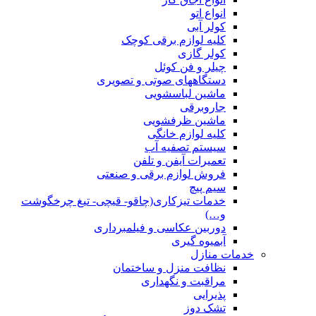
انواع اتو
کولر آبی
کلیه لوازم برقی کوچک
کولر گازی
چیلر و فن کوئل
دستگاههای صوتی و تصویری
ماشین لباسشویی
جاروبرقی
ماشین ظرفشویی
کلیه لوازم خانگی
سیستم تصفیه آب
تعمیرات آیفن و تلفن
فروش لوازم برقی و صنعتی
سیم پیچ
خدمات تیزکاری(چاقو- قیچی- تیغ چرخگوشت
و…)
دوربین عکاسی و فیلمبرداری
آبمیوه گیری
خدمات منازل
نظافت منزل و ساختمان
مراقبت و نگهداری
پذیرایی
تشک دوز