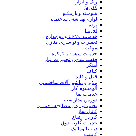
رنگ و ابزار
کفپوش
شومینه و باربیکیو
لوازم بهداشتی ساختمانی
پرده
آجرنما
خدمات UPVC و دو جداره
تعمیرات و نو سازی منازل
موکت
خدمات شیشه و کرکره
قفسه بندی و تجهیزات انبار
آهنگر
کناف
قفل و کلید
بالابر و ماشین آلات ساختمانی
آلومینیوم کار
خدمات نما
دوربین مداربسته
پخش لوازم و مصالح ساختمانی
کانال ساز
کار در ارتفاع
خدمات گاوصندوق
درب اتوماتیک
کابینت