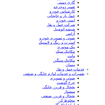
گاری دستی
تعمیر دوچرخه
کارشناس خودرو
حمل بار و جابجایی
ایمنی خودرو
شرکت حمل و نقل
شیشه اتومبیل
آژانس
صوتی و تصویری خودرو
اسپرت و رینگ و لاستیک
پیک موتوری
مکانیک سبک
وانت
مکانیک سنگین
نیسان
خدمات حمل و نقل
تعمیرات و خدمات لوازم خانگی و صنعتی
صوتی و تصویری
چرخ گوشت
یخچال و فریزر خانگی
سشوار
یخچال و فریزر صنعتی
مخلوط کن
انواع اجاق گاز