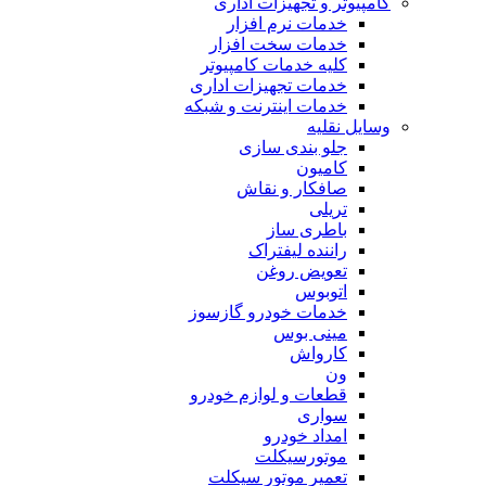
کامپیوتر و تجهیزات اداری
خدمات نرم افزار
خدمات سخت افزار
کلیه خدمات کامپیوتر
خدمات تجهیزات اداری
خدمات اینترنت و شبکه
وسایل نقلیه
جلو بندی سازی
کامیون
صافکار و نقاش
تریلی
باطری ساز
راننده لیفتراک
تعویض روغن
اتوبوس
خدمات خودرو گازسوز
مینی بوس
کارواش
ون
قطعات و لوازم خودرو
سواری
امداد خودرو
موتورسیکلت
تعمیر موتور سیکلت