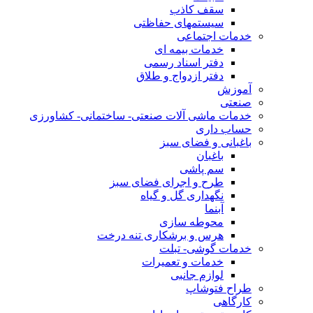
سقف کاذب
سیستمهای حفاظتی
خدمات اجتماعی
خدمات بیمه ای
دفتر اسناد رسمی
دفتر ازدواج و طلاق
آموزش
صنعتی
خدمات ماشی آلات صنعتی- ساختمانی- کشاورزی
حساب داری
باغبانی و فضای سبز
باغبان
سم پاشی
طرح و اجرای فضای سبز
نگهداری گل و گیاه
آبنما
محوطه سازی
هرس و برشکاری تنه درخت
خدمات گوشی- تبلت
خدمات و تعمیرات
لوازم جانبی
طراح فتوشاپ
کارگاهی