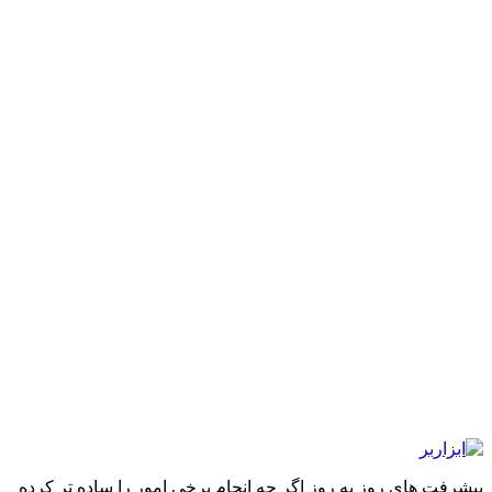
پیشرفت های روز به روز اگر چه انجام برخی امور را ساده تر کرده