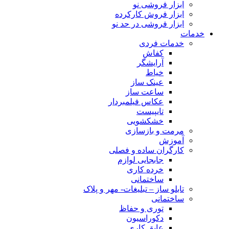
ابزار فروشی نو
ابزار فروش کارکرده
ابزار فروشی در حد نو
خدمات
خدمات فردی
کفاش
آرایشگر
خیاط
عینک ساز
ساعت ساز
عکاس فیلمبردار
تایپیست
خشکشویی
مرمت و بازسازی
آموزش
کارگران ساده و فصلی
جابجایی لوازم
خرده کاری
ساختمانی
تابلو ساز – تبلیغات- مهر و پلاک
ساختمانی
توری و حفاظ
دکوراسیون
عایق کاری