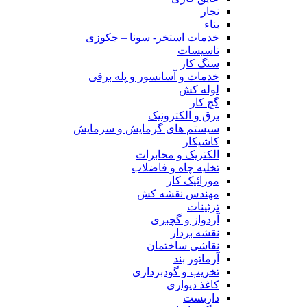
نجار
بناء
خدمات استخر- سونا – جکوزی
تاسیسات
سنگ کار
خدمات و آسانسور و پله برقی
لوله کش
گچ کار
برق و الکترونیک
سیستم های گرمایش و سرمایش
کاشیکار
الکتریک و مخابرات
تخلیه چاه و فاضلاب
موزائیک کار
مهندس نقشه کش
تزئینات
آردواز و گچبری
نقشه بردار
نقاشی ساختمان
آرماتور بند
تخریب و گودبرداری
کاغذ دیواری
داربست