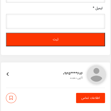
ایمیل
*
0935****686
آگهی دهنده
اطلاعات تماس