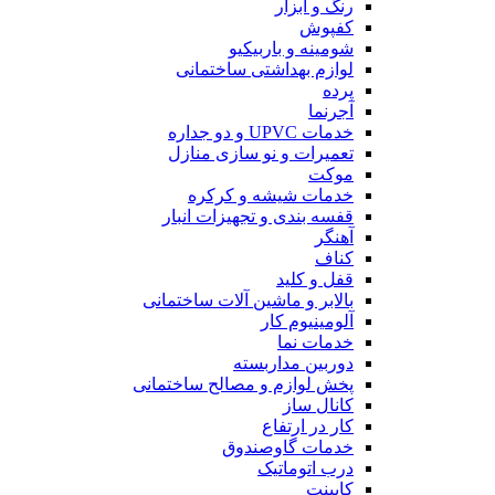
رنگ و ابزار
کفپوش
شومینه و باربیکیو
لوازم بهداشتی ساختمانی
پرده
آجرنما
خدمات UPVC و دو جداره
تعمیرات و نو سازی منازل
موکت
خدمات شیشه و کرکره
قفسه بندی و تجهیزات انبار
آهنگر
کناف
قفل و کلید
بالابر و ماشین آلات ساختمانی
آلومینیوم کار
خدمات نما
دوربین مداربسته
پخش لوازم و مصالح ساختمانی
کانال ساز
کار در ارتفاع
خدمات گاوصندوق
درب اتوماتیک
کابینت