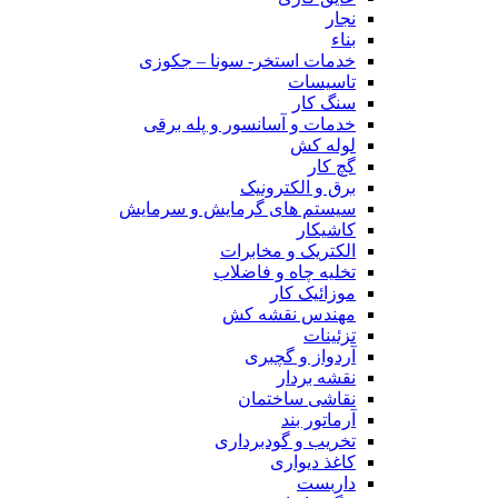
نجار
بناء
خدمات استخر- سونا – جکوزی
تاسیسات
سنگ کار
خدمات و آسانسور و پله برقی
لوله کش
گچ کار
برق و الکترونیک
سیستم های گرمایش و سرمایش
کاشیکار
الکتریک و مخابرات
تخلیه چاه و فاضلاب
موزائیک کار
مهندس نقشه کش
تزئینات
آردواز و گچبری
نقشه بردار
نقاشی ساختمان
آرماتور بند
تخریب و گودبرداری
کاغذ دیواری
داربست