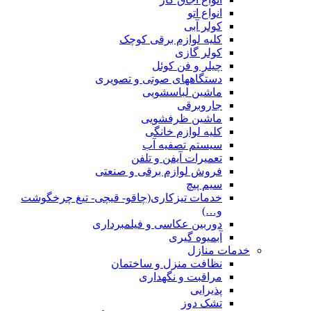
انواع اتو
کولر آبی
کلیه لوازم برقی کوچک
کولر گازی
چیلر و فن کوئل
دستگاههای صوتی و تصویری
ماشین لباسشویی
جاروبرقی
ماشین ظرفشویی
کلیه لوازم خانگی
سیستم تصفیه آب
تعمیرات آیفن و تلفن
فروش لوازم برقی و صنعتی
سیم پیچ
خدمات تیزکاری(چاقو- قیچی- تیغ چرخگوشت
و…)
دوربین عکاسی و فیلمبرداری
آبمیوه گیری
خدمات منازل
نظافت منزل و ساختمان
مراقبت و نگهداری
پذیرایی
تشک دوز