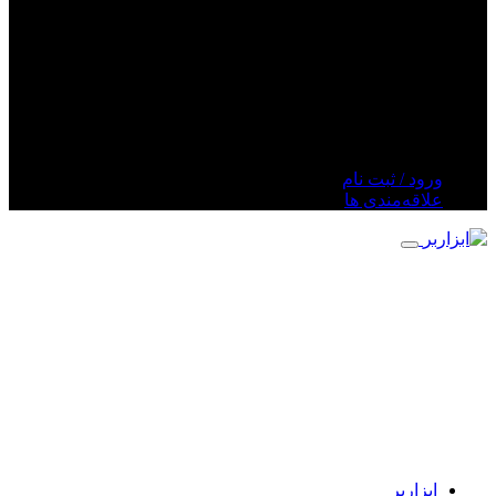
مازندران
خراسان شمالی
مرکزی
خوزستان
هرمزگان
زنجان
همدان
ورود / ثبت نام
علاقه‌مندی ها
ابزاربر