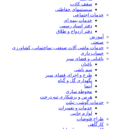
سقف کاذب
سیستمهای حفاظتی
خدمات اجتماعی
خدمات بیمه ای
دفتر اسناد رسمی
دفتر ازدواج و طلاق
آموزش
صنعتی
خدمات ماشی آلات صنعتی- ساختمانی- کشاورزی
حساب داری
باغبانی و فضای سبز
باغبان
سم پاشی
طرح و اجرای فضای سبز
نگهداری گل و گیاه
آبنما
محوطه سازی
هرس و برشکاری تنه درخت
خدمات گوشی- تبلت
خدمات و تعمیرات
لوازم جانبی
طراح فتوشاپ
کارگاهی