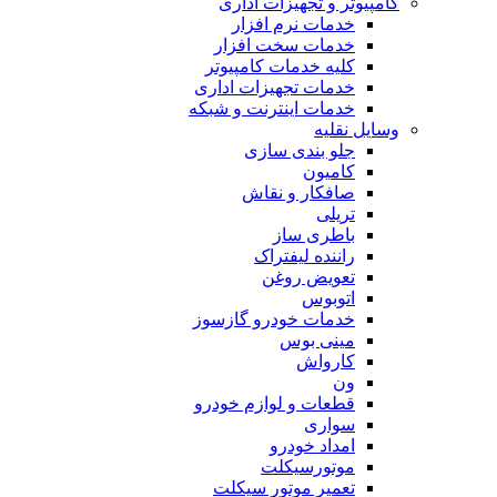
کامپیوتر و تجهیزات اداری
خدمات نرم افزار
خدمات سخت افزار
کلیه خدمات کامپیوتر
خدمات تجهیزات اداری
خدمات اینترنت و شبکه
وسایل نقلیه
جلو بندی سازی
کامیون
صافکار و نقاش
تریلی
باطری ساز
راننده لیفتراک
تعویض روغن
اتوبوس
خدمات خودرو گازسوز
مینی بوس
کارواش
ون
قطعات و لوازم خودرو
سواری
امداد خودرو
موتورسیکلت
تعمیر موتور سیکلت