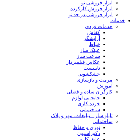
ابزار فروشی نو
ابزار فروش کارکرده
ابزار فروشی در حد نو
خدمات
خدمات فردی
کفاش
آرایشگر
خیاط
عینک ساز
ساعت ساز
عکاس فیلمبردار
تایپیست
خشکشویی
مرمت و بازسازی
آموزش
کارگران ساده و فصلی
جابجایی لوازم
خرده کاری
ساختمانی
تابلو ساز – تبلیغات- مهر و پلاک
ساختمانی
توری و حفاظ
دکوراسیون
عایق کاری