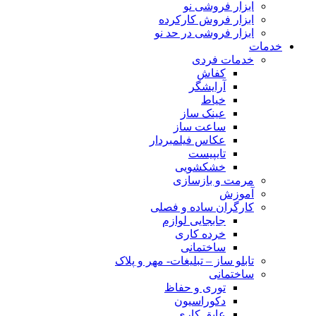
ابزار فروشی نو
ابزار فروش کارکرده
ابزار فروشی در حد نو
خدمات
خدمات فردی
کفاش
آرایشگر
خیاط
عینک ساز
ساعت ساز
عکاس فیلمبردار
تایپیست
خشکشویی
مرمت و بازسازی
آموزش
کارگران ساده و فصلی
جابجایی لوازم
خرده کاری
ساختمانی
تابلو ساز – تبلیغات- مهر و پلاک
ساختمانی
توری و حفاظ
دکوراسیون
عایق کاری