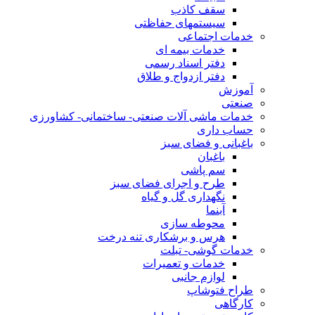
سقف کاذب
سیستمهای حفاظتی
خدمات اجتماعی
خدمات بیمه ای
دفتر اسناد رسمی
دفتر ازدواج و طلاق
آموزش
صنعتی
خدمات ماشی آلات صنعتی- ساختمانی- کشاورزی
حساب داری
باغبانی و فضای سبز
باغبان
سم پاشی
طرح و اجرای فضای سبز
نگهداری گل و گیاه
آبنما
محوطه سازی
هرس و برشکاری تنه درخت
خدمات گوشی- تبلت
خدمات و تعمیرات
لوازم جانبی
طراح فتوشاپ
کارگاهی