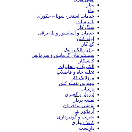
نجار
بناء
خدمات استخر- سونا – جکوزی
تاسیسات
سنگ کار
خدمات و آسانسور و پله برقی
لوله کش
گچ کار
برق و الکترونیک
سیستم های گرمایش و سرمایش
کاشیکار
الکتریک و مخابرات
تخلیه چاه و فاضلاب
موزائیک کار
مهندس نقشه کش
تزئینات
آردواز و گچبری
نقشه بردار
نقاشی ساختمان
آرماتور بند
تخریب و گودبرداری
کاغذ دیواری
داربست