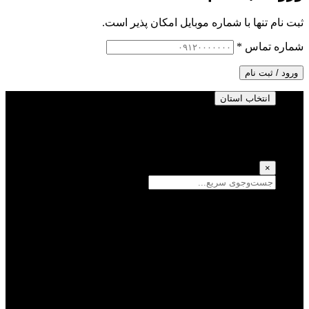
ثبت نام تنها با شماره موبایل امکان پذیر است.
شماره تماس
*
ورود / ثبت نام
انتخاب استان
انتخاب استان
(انتخاب همه)
×
سمنان
یزد
سیستان و بلوچستان
تهران
فارس
اصفهان
قزوین
آذربایجان شرقی
قم