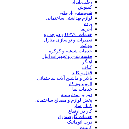
رنگ و ابزار
کفپوش
شومینه و باربیکیو
لوازم بهداشتی ساختمانی
پرده
آجرنما
خدمات UPVC و دو جداره
تعمیرات و نو سازی منازل
موکت
خدمات شیشه و کرکره
قفسه بندی و تجهیزات انبار
آهنگر
کناف
قفل و کلید
بالابر و ماشین آلات ساختمانی
آلومینیوم کار
خدمات نما
دوربین مداربسته
پخش لوازم و مصالح ساختمانی
کانال ساز
کار در ارتفاع
خدمات گاوصندوق
درب اتوماتیک
کابینت