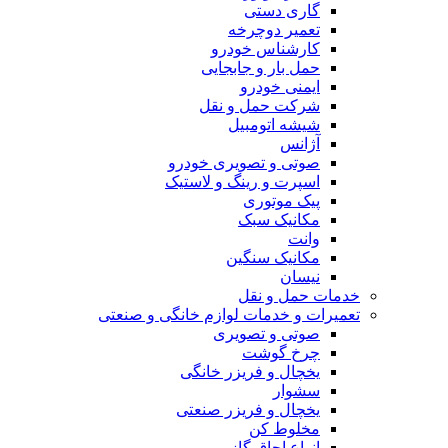
گاری دستی
تعمیر دوچرخه
کارشناس خودرو
حمل بار و جابجایی
ایمنی خودرو
شرکت حمل و نقل
شیشه اتومبیل
آژانس
صوتی و تصویری خودرو
اسپرت و رینگ و لاستیک
پیک موتوری
مکانیک سبک
وانت
مکانیک سنگین
نیسان
خدمات حمل و نقل
تعمیرات و خدمات لوازم خانگی و صنعتی
صوتی و تصویری
چرخ گوشت
یخچال و فریزر خانگی
سشوار
یخچال و فریزر صنعتی
مخلوط کن
انواع اجاق گاز