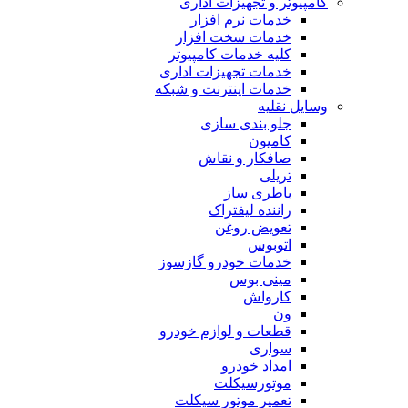
کامپیوتر و تجهیزات اداری
خدمات نرم افزار
خدمات سخت افزار
کلیه خدمات کامپیوتر
خدمات تجهیزات اداری
خدمات اینترنت و شبکه
وسایل نقلیه
جلو بندی سازی
کامیون
صافکار و نقاش
تریلی
باطری ساز
راننده لیفتراک
تعویض روغن
اتوبوس
خدمات خودرو گازسوز
مینی بوس
کارواش
ون
قطعات و لوازم خودرو
سواری
امداد خودرو
موتورسیکلت
تعمیر موتور سیکلت