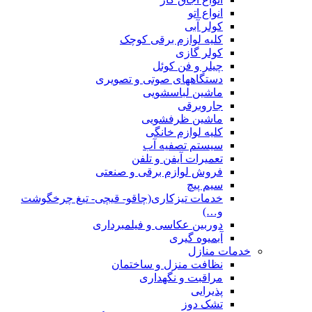
انواع اتو
کولر آبی
کلیه لوازم برقی کوچک
کولر گازی
چیلر و فن کوئل
دستگاههای صوتی و تصویری
ماشین لباسشویی
جاروبرقی
ماشین ظرفشویی
کلیه لوازم خانگی
سیستم تصفیه آب
تعمیرات آیفن و تلفن
فروش لوازم برقی و صنعتی
سیم پیچ
خدمات تیزکاری(چاقو- قیچی- تیغ چرخگوشت
و…)
دوربین عکاسی و فیلمبرداری
آبمیوه گیری
خدمات منازل
نظافت منزل و ساختمان
مراقبت و نگهداری
پذیرایی
تشک دوز