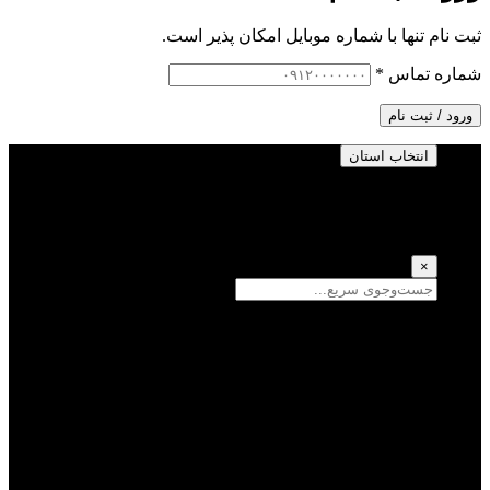
ثبت نام تنها با شماره موبایل امکان پذیر است.
شماره تماس
*
ورود / ثبت نام
انتخاب استان
انتخاب استان
(انتخاب همه)
×
سمنان
یزد
سیستان و بلوچستان
تهران
فارس
اصفهان
قزوین
آذربایجان شرقی
قم