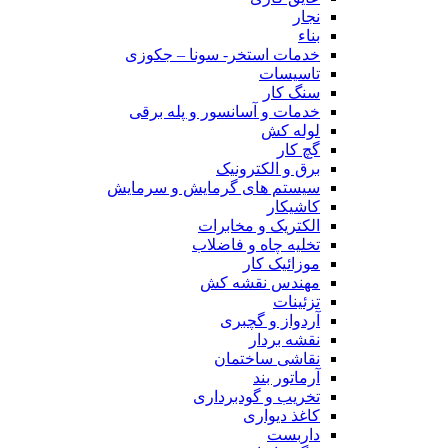
نجار
بناء
خدمات استخر- سونا – جکوزی
تاسیسات
سنگ کار
خدمات و آسانسور و پله برقی
لوله کش
گچ کار
برق و الکترونیک
سیستم های گرمایش و سرمایش
کاشیکار
الکتریک و مخابرات
تخلیه چاه و فاضلاب
موزائیک کار
مهندس نقشه کش
تزئینات
آردواز و گچبری
نقشه بردار
نقاشی ساختمان
آرماتور بند
تخریب و گودبرداری
کاغذ دیواری
داربست