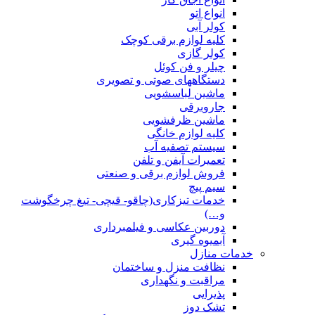
انواع اتو
کولر آبی
کلیه لوازم برقی کوچک
کولر گازی
چیلر و فن کوئل
دستگاههای صوتی و تصویری
ماشین لباسشویی
جاروبرقی
ماشین ظرفشویی
کلیه لوازم خانگی
سیستم تصفیه آب
تعمیرات آیفن و تلفن
فروش لوازم برقی و صنعتی
سیم پیچ
خدمات تیزکاری(چاقو- قیچی- تیغ چرخگوشت
و…)
دوربین عکاسی و فیلمبرداری
آبمیوه گیری
خدمات منازل
نظافت منزل و ساختمان
مراقبت و نگهداری
پذیرایی
تشک دوز