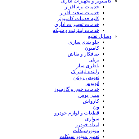
کامپیوتر و تجهیزات اداری
خدمات نرم افزار
خدمات سخت افزار
کلیه خدمات کامپیوتر
خدمات تجهیزات اداری
خدمات اینترنت و شبکه
وسایل نقلیه
جلو بندی سازی
کامیون
صافکار و نقاش
تریلی
باطری ساز
راننده لیفتراک
تعویض روغن
اتوبوس
خدمات خودرو گازسوز
مینی بوس
کارواش
ون
قطعات و لوازم خودرو
سواری
امداد خودرو
موتورسیکلت
تعمیر موتور سیکلت