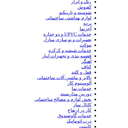
رنگ و ابزار
کفپوش
شومینه و باربیکیو
لوازم بهداشتی ساختمانی
پرده
آجرنما
خدمات UPVC و دو جداره
تعمیرات و نو سازی منازل
موکت
خدمات شیشه و کرکره
قفسه بندی و تجهیزات انبار
آهنگر
کناف
قفل و کلید
بالابر و ماشین آلات ساختمانی
آلومینیوم کار
خدمات نما
دوربین مداربسته
پخش لوازم و مصالح ساختمانی
کانال ساز
کار در ارتفاع
خدمات گاوصندوق
درب اتوماتیک
کابینت