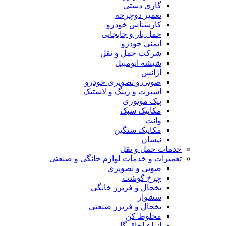
گاری دستی
تعمیر دوچرخه
کارشناس خودرو
حمل بار و جابجایی
ایمنی خودرو
شرکت حمل و نقل
شیشه اتومبیل
آژانس
صوتی و تصویری خودرو
اسپرت و رینگ و لاستیک
پیک موتوری
مکانیک سبک
وانت
مکانیک سنگین
نیسان
خدمات حمل و نقل
تعمیرات و خدمات لوازم خانگی و صنعتی
صوتی و تصویری
چرخ گوشت
یخچال و فریزر خانگی
سشوار
یخچال و فریزر صنعتی
مخلوط کن
انواع اجاق گاز