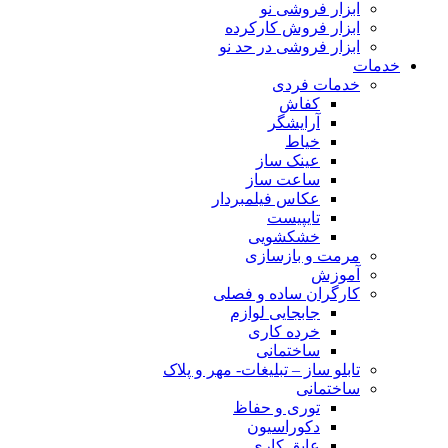
ابزار فروشی نو
ابزار فروش کارکرده
ابزار فروشی در حد نو
خدمات
خدمات فردی
کفاش
آرایشگر
خیاط
عینک ساز
ساعت ساز
عکاس فیلمبردار
تایپیست
خشکشویی
مرمت و بازسازی
آموزش
کارگران ساده و فصلی
جابجایی لوازم
خرده کاری
ساختمانی
تابلو ساز – تبلیغات- مهر و پلاک
ساختمانی
توری و حفاظ
دکوراسیون
عایق کاری