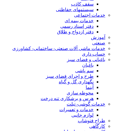
سقف کاذب
سیستمهای حفاظتی
خدمات اجتماعی
خدمات بیمه ای
دفتر اسناد رسمی
دفتر ازدواج و طلاق
آموزش
صنعتی
خدمات ماشی آلات صنعتی- ساختمانی- کشاورزی
حساب داری
باغبانی و فضای سبز
باغبان
سم پاشی
طرح و اجرای فضای سبز
نگهداری گل و گیاه
آبنما
محوطه سازی
هرس و برشکاری تنه درخت
خدمات گوشی- تبلت
خدمات و تعمیرات
لوازم جانبی
طراح فتوشاپ
کارگاهی