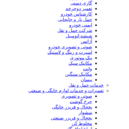
گاری دستی
تعمیر دوچرخه
کارشناس خودرو
حمل بار و جابجایی
ایمنی خودرو
شرکت حمل و نقل
شیشه اتومبیل
آژانس
صوتی و تصویری خودرو
اسپرت و رینگ و لاستیک
پیک موتوری
مکانیک سبک
وانت
مکانیک سنگین
نیسان
خدمات حمل و نقل
تعمیرات و خدمات لوازم خانگی و صنعتی
صوتی و تصویری
چرخ گوشت
یخچال و فریزر خانگی
سشوار
یخچال و فریزر صنعتی
مخلوط کن
انواع اجاق گاز