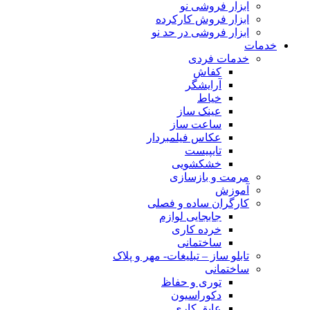
ابزار فروشی نو
ابزار فروش کارکرده
ابزار فروشی در حد نو
خدمات
خدمات فردی
کفاش
آرایشگر
خیاط
عینک ساز
ساعت ساز
عکاس فیلمبردار
تایپیست
خشکشویی
مرمت و بازسازی
آموزش
کارگران ساده و فصلی
جابجایی لوازم
خرده کاری
ساختمانی
تابلو ساز – تبلیغات- مهر و پلاک
ساختمانی
توری و حفاظ
دکوراسیون
عایق کاری