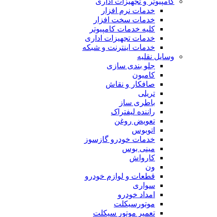
کامپیوتر و تجهیزات اداری
خدمات نرم افزار
خدمات سخت افزار
کلیه خدمات کامپیوتر
خدمات تجهیزات اداری
خدمات اینترنت و شبکه
وسایل نقلیه
جلو بندی سازی
کامیون
صافکار و نقاش
تریلی
باطری ساز
راننده لیفتراک
تعویض روغن
اتوبوس
خدمات خودرو گازسوز
مینی بوس
کارواش
ون
قطعات و لوازم خودرو
سواری
امداد خودرو
موتورسیکلت
تعمیر موتور سیکلت