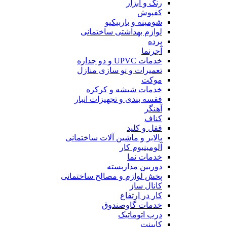
رنگ و ابزار
کفپوش
شومینه و باربیکیو
لوازم بهداشتی ساختمانی
پرده
آجرنما
خدمات UPVC و دو جداره
تعمیرات و نو سازی منازل
موکت
خدمات شیشه و کرکره
قفسه بندی و تجهیزات انبار
آهنگر
کناف
قفل و کلید
بالابر و ماشین آلات ساختمانی
آلومینیوم کار
خدمات نما
دوربین مداربسته
پخش لوازم و مصالح ساختمانی
کانال ساز
کار در ارتفاع
خدمات گاوصندوق
درب اتوماتیک
کابینت