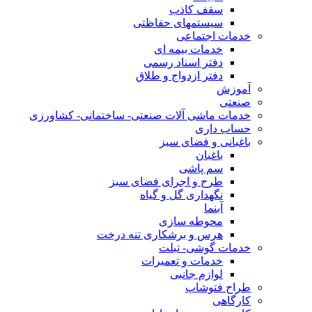
سقف کاذب
سیستمهای حفاظتی
خدمات اجتماعی
خدمات بیمه ای
دفتر اسناد رسمی
دفتر ازدواج و طلاق
آموزش
صنعتی
خدمات ماشی آلات صنعتی- ساختمانی- کشاورزی
حساب داری
باغبانی و فضای سبز
باغبان
سم پاشی
طرح و اجرای فضای سبز
نگهداری گل و گیاه
آبنما
محوطه سازی
هرس و برشکاری تنه درخت
خدمات گوشی- تبلت
خدمات و تعمیرات
لوازم جانبی
طراح فتوشاپ
کارگاهی